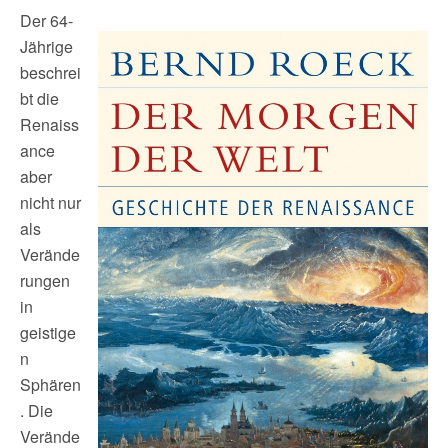
Der 64-
Jährige
beschrei
bt die
Renaiss
ance
aber
nicht nur
als
Verände
rungen
in
geistige
n
Sphären
. Die
Verände