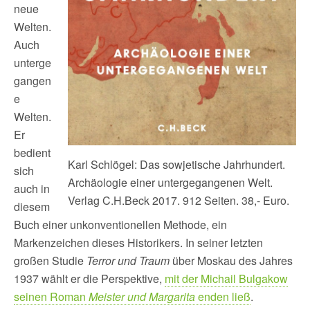
neue
Welten.
Auch
unterge
gangen
e
Welten.
Er
bedient
Karl Schlögel: Das sowjetische Jahrhundert.
sich
Archäologie einer untergegangenen Welt.
auch in
Verlag C.H.Beck 2017. 912 Seiten. 38,- Euro.
diesem
Buch einer unkonventionellen Methode, ein
Markenzeichen dieses Historikers. In seiner letzten
großen Studie
Terror und Traum
über Moskau des Jahres
1937 wählt er die Perspektive,
mit der Michail Bulgakow
seinen Roman
Meister und Margarita
enden ließ
.