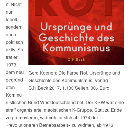
rt. Nicht
nur
ideell,
sondern
auch
politisch
aktiv. So
trat er
1973
dem neu
Gerd Koenen: Die Farbe Rot. Ursprünge und
gegründ
Geschichte des Kommunismus. Verlag
eten
C.H.Beck 2017. 1.133 Seiten. 38,- Euro
Kommu
nistischen Bund Westdeutschland bei. Der KBW war eine
straff organisierte, maoistischen K-Gruppe. Statt zu Ende
zu promovieren, widmete er sich ab 1974 der
»revolutionären Betriebsarbeit« zu widmen, ab 1976