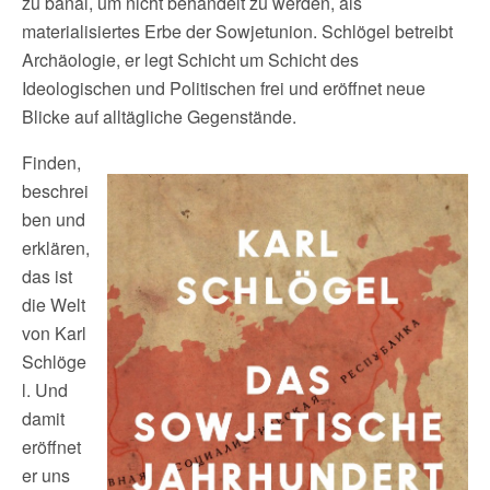
zu banal, um nicht behandelt zu werden, als
materialisiertes Erbe der Sowjetunion. Schlögel betreibt
Archäologie, er legt Schicht um Schicht des
Ideologischen und Politischen frei und eröffnet neue
Blicke auf alltägliche Gegenstände.
Finden,
beschrei
ben und
erklären,
das ist
die Welt
von Karl
Schlöge
l. Und
damit
eröffnet
er uns