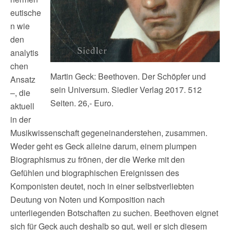
eutische
n wie
den
analytis
chen
Martin Geck: Beethoven. Der Schöpfer und
Ansatz
sein Universum. Siedler Verlag 2017. 512
–, die
Seiten. 26,- Euro.
aktuell
in der
Musikwissenschaft gegeneinanderstehen, zusammen.
Weder geht es Geck alleine darum, einem plumpen
Biographismus zu frönen, der die Werke mit den
Gefühlen und biographischen Ereignissen des
Komponisten deutet, noch in einer selbstverliebten
Deutung von Noten und Komposition nach
unterliegenden Botschaften zu suchen. Beethoven eignet
sich für Geck auch deshalb so gut, weil er sich diesem