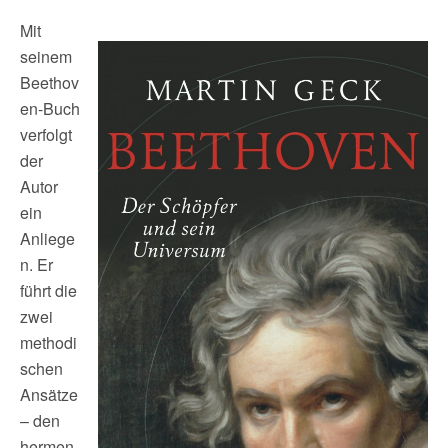
Mit
seinem
Beethov
en-Buch
verfolgt
der
Autor
ein
Anliege
n. Er
führt die
zwei
methodi
schen
Ansätze
– den
hermen