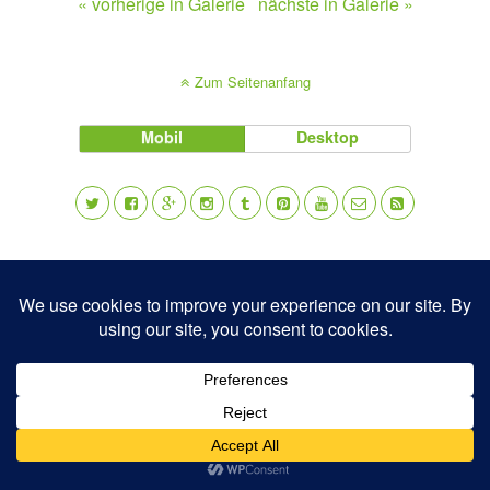
« vorherige in Galerie
nächste in Galerie »
Zum Seitenanfang
Mobil
Desktop