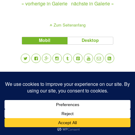
« vorherige in Galerie
nächste in Galerie »
Zum Seitenanfang
Mobil
Desktop