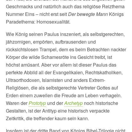
Geschmacks und natürlich auch das religiöse Reizthema
Nummer Eins – nicht erst seit
Der bewegte Mann
Königs
Paradethema: Homosexualität.
Wie König seinen Paulus inszeniert, als selbstgerechten,
jähzornigen, empörten, aufbrausenden und
rücksichtslosen Trampel, dem es beim Betrachten nackter
Körper die wilde Schamesröte ins Gesicht treibt, ist
höchst amüsant. Aber vor allem ist dieser Paulus das
perfekte Abbild all der Evangelikalen, Rechtskatholiken,
Ultraorthodoxen, Islamisten und anders Extrem-
Religiösen, die als selbstgerechte Vertreter Gottes auf
Erden einem zuweilen die Freude am Leben verhageln.
Waren der
Prototyp
und der
Archetyp
noch historische
Gestalten, ist der Antityp eine historisch verpackte
Zeitkritik, die treffender kaum sein kann.
Insofern ist der dritte Band von Königs Bibel-Trilogie nicht