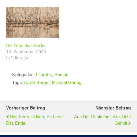
apokalyptischen Vorboten
der Diktatur in den Himmel
aufsteigen. Ein Kommentar
zum Veggie-Day.
Der Grad des Glücks
13. September 2020
In "Literatur"
Kategorien:
Literatur
,
Roman
Tags:
David Berger
,
Michael Göring
Vorheriger Beitrag
Nächster Beitrag
Das Ende Ist Nah, Es Lebe
Aus Der Dunkelheit Ans Licht
Das Ende
Geholt