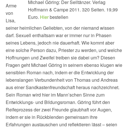
Michael Göring: Der Seiltänzer. Verlag
Arme
Hoffmann & Campe 2011. 320 Seiten. 19,99
von
Euro.
Hier
bestellen
Lisa,
seiner heimlichen Geliebten, von der niemand wissen
darf. Sexuell enthaltsam war er immer nur in Phasen
seines Lebens, jedoch nie dauerhaft. Wie kommt aber
eine solche Person dazu, Priester zu werden, und welche
Hoffnungen und Zweifel treiben sie dabei um? Diesen
Fragen geht Michael Göring in seinem ebenso klugen wie
sensiblen Roman nach, indem er die Entwicklung der
lebenslangen Verbundenheit von Thomas und Andreas
aus einer Sandkastenfreundschaft heraus nachzeichnet.
Sein Roman wird hier im Mann’schen Sinne zum
Entwicklungs- und Bildungsroman. Göring führt den
Reifeprozess der zwei Freunde glaubhaft vor Augen,
indem er sie in Rückblenden gemeinsam ihre
Erfahrungen austauschen und reflektieren lässt – seien