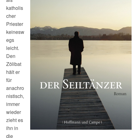
katholis
cher
Priester
keinesw
egs
leicht.
Den
Zölibat
hält er
für
anachro
nistisch,
immer
wieder
zieht es
ihn in
die