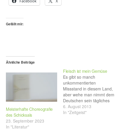
Facebook
X
Gefällt mir:
Ähnliche Beiträge
Fleisch ist mein Gemüse
Es gibt so manch
unkommentierten
Missstand in diesem Land,
aber wehe man nimmt dem
Deutschen sein tägliches
Schnitzel. Dann droht der
6. August 2013
Meisterhafte Choreografie
Untergang der
In "Zeitgeist"
des Schicksals
freiheitlichen Republik und
23. September 2023
so mancher sieht am
In "Literatur"
Horizont schon die