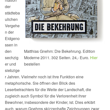
ntation
der
städteba
ulichen
Vergehe
n der
Eidgeno
ssen in
den
Matthias Gnehm: Die Bekehrung. Edition
sechzig
Moderne 2011. 302 Seiten. 24,- Euro.
Hier
er und
bestellen
siebzige
r Jahren. Vielmehr noch ist ihre Funktion eine
metaphorische. Sie öffnen den Blick des
Leserbetrachters für die Weite der Landschaft, die
zugleich auch Symbol für die Verlorenheit ihrer
Bewohner, insbesondere der Kinder, ist. Dies erklärt
auch, warum Gnehms skizzenhafte Zeichnungen zwar