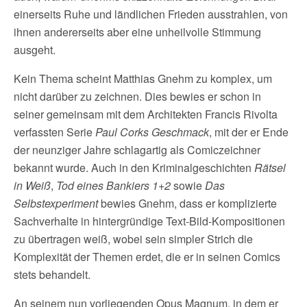
einerseits Ruhe und ländlichen Frieden ausstrahlen, von
ihnen andererseits aber eine unheilvolle Stimmung
ausgeht.
Kein Thema scheint Matthias Gnehm zu komplex, um
nicht darüber zu zeichnen. Dies bewies er schon in
seiner gemeinsam mit dem Architekten Francis Rivolta
verfassten Serie
Paul Corks Geschmack
, mit der er Ende
der neunziger Jahre schlagartig als Comiczeichner
bekannt wurde. Auch in den Kriminalgeschichten
Rätsel
in Weiß
,
Tod eines Bankiers 1+2
sowie
Das
Selbstexperiment
bewies Gnehm, dass er komplizierte
Sachverhalte in hintergründige Text-Bild-Kompositionen
zu übertragen weiß, wobei sein simpler Strich die
Komplexität der Themen erdet, die er in seinen Comics
stets behandelt.
An seinem nun vorliegenden Opus Magnum, in dem er