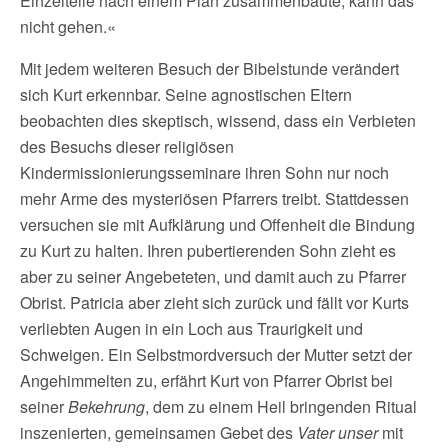
Einzelteile nach einem Plan zusammenbaute, kann das
nicht gehen.«
Mit jedem weiteren Besuch der Bibelstunde verändert
sich Kurt erkennbar. Seine agnostischen Eltern
beobachten dies skeptisch, wissend, dass ein Verbieten
des Besuchs dieser religiösen
Kindermissionierungsseminare ihren Sohn nur noch
mehr Arme des mysteriösen Pfarrers treibt. Stattdessen
versuchen sie mit Aufklärung und Offenheit die Bindung
zu Kurt zu halten. Ihren pubertierenden Sohn zieht es
aber zu seiner Angebeteten, und damit auch zu Pfarrer
Obrist. Patricia aber zieht sich zurück und fällt vor Kurts
verliebten Augen in ein Loch aus Traurigkeit und
Schweigen. Ein Selbstmordversuch der Mutter setzt der
Angehimmelten zu, erfährt Kurt von Pfarrer Obrist bei
seiner
Bekehrung
, dem zu einem Heil bringenden Ritual
inszenierten, gemeinsamen Gebet des
Vater unser
mit