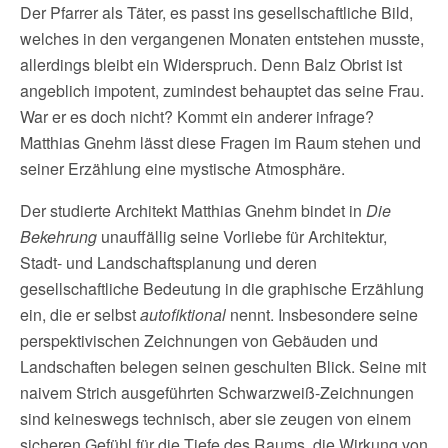
Der Pfarrer als Täter, es passt ins gesellschaftliche Bild,
welches in den vergangenen Monaten entstehen musste,
allerdings bleibt ein Widerspruch. Denn Balz Obrist ist
angeblich impotent, zumindest behauptet das seine Frau.
War er es doch nicht? Kommt ein anderer infrage?
Matthias Gnehm lässt diese Fragen im Raum stehen und
seiner Erzählung eine mystische Atmosphäre.
Der studierte Architekt Matthias Gnehm bindet in
Die
Bekehrung
unauffällig seine Vorliebe für Architektur,
Stadt- und Landschaftsplanung und deren
gesellschaftliche Bedeutung in die graphische Erzählung
ein, die er selbst
autofiktional
nennt. Insbesondere seine
perspektivischen Zeichnungen von Gebäuden und
Landschaften belegen seinen geschulten Blick. Seine mit
naivem Strich ausgeführten Schwarzweiß-Zeichnungen
sind keineswegs technisch, aber sie zeugen von einem
sicheren Gefühl für die Tiefe des Raums, die Wirkung von