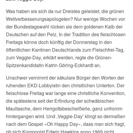
Was haben sie sich da nur Dreistes geleistet, die grünen
Weltverbesserungsapologeten? Nur wenige Wochen vor
der Bundestagswahl rücken sie dem goldenen Kalb der
Deutschen auf den Pelz. In der Tradition des fleischlosen
Freitags könne doch künftig der Donnerstag in den
öffentlichen Kantinen Deutschlands zum Fleischfrei-Tag,
zum Veggie-Day, erklärt werden, regte die Grünen-
Spitzenkandidatin Katrin Göring-Eckhardt an.
Unschwer vernimmt der säkulare Bürger den Worten der
ruhenden EKD-Lobbyistin den christlichen Unterton. Der
fleischlose Freitag war lange eine christliche Konvention,
die spätestens seit der Erfindung der schwäbischen
Maultasche, dem Herrgottsbescheißerle, ganz unfromm
hintergangen wird. Und ‚Veggie-Day’ klingt so dermaßen
nach dem Gospel »Oh Happy Day«, dass man sich fragt,
ob sich Komponist Edwin Hawkins anno 1969 nicht