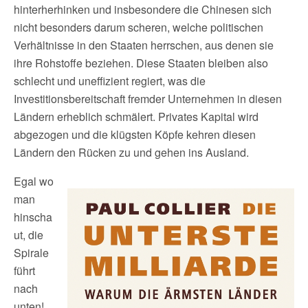
hinterherhinken und insbesondere die Chinesen sich
nicht besonders darum scheren, welche politischen
Verhältnisse in den Staaten herrschen, aus denen sie
ihre Rohstoffe beziehen. Diese Staaten bleiben also
schlecht und uneffizient regiert, was die
Investitionsbereitschaft fremder Unternehmen in diesen
Ländern erheblich schmälert. Privates Kapital wird
abgezogen und die klügsten Köpfe kehren diesen
Ländern den Rücken zu und gehen ins Ausland.
Egal wo
man
hinscha
ut, die
Spirale
führt
nach
unten!