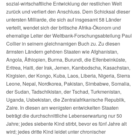
sozial-wirtschaftliche Entwicklung der restlichen Welt
zurück und verliert den Anschluss. Dem Schicksal dieser
untersten Milliarde, die sich auf insgesamt 58 Länder
verteilt, wendet sich der britische Afrika-Ökonom und
ehemalige Leiter der Weltbank-Forschungsabteilung Paul
Collier in seinem gleichnamigen Buch zu. Zu diesen
ärmsten Ländern gehören Staaten wie Afghanistan,
Angola, Äthiopien, Burma, Burundi, die Elfenbeinküste,
Eritrea, Haiti, der Irak, Jemen, Kambodscha, Kasachstan,
Kirgisien, der Kongo, Kuba, Laos, Liberia, Nigeria, Sierra
Leone, Nepal, Nordkorea, Pakistan, Simbabwe, Somalia,
der Sudan, Tadschikistan, der Tschad, Turkmenistan,
Uganda, Usbekistan, die Zentralafrikanische Republik,
Zaire. In diesen am wenigsten entwickelten Staaten
beträgt die durchschnittliche Lebenserwartung nur 50
Jahre; jedes siebente Kind stirbt, bevor es fünf Jahre alt
wird; jedes dritte Kind leidet unter chronischer