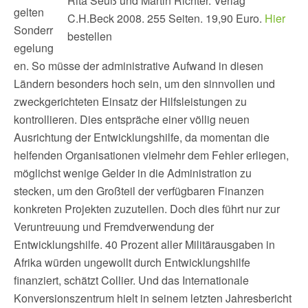
Rita Seuß und Martin Richter. Verlag
gelten
C.H.Beck 2008. 255 Seiten. 19,90 Euro.
Hier
Sonderr
bestellen
egelung
en. So müsse der administrative Aufwand in diesen
Ländern besonders hoch sein, um den sinnvollen und
zweckgerichteten Einsatz der Hilfsleistungen zu
kontrollieren. Dies entspräche einer völlig neuen
Ausrichtung der Entwicklungshilfe, da momentan die
helfenden Organisationen vielmehr dem Fehler erliegen,
möglichst wenige Gelder in die Administration zu
stecken, um den Großteil der verfügbaren Finanzen
konkreten Projekten zuzuteilen. Doch dies führt nur zur
Veruntreuung und Fremdverwendung der
Entwicklungshilfe. 40 Prozent aller Militärausgaben in
Afrika würden ungewollt durch Entwicklungshilfe
finanziert, schätzt Collier. Und das Internationale
Konversionszentrum hielt in seinem letzten Jahresbericht