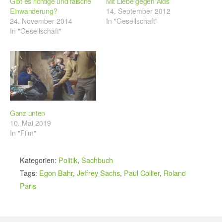
Gibt es richtige und falsche
Mit Liebe gegen Aids
Einwanderung?
14. September 2012
24. November 2014
In "Gesellschaft"
In "Gesellschaft"
Ganz unten
10. Mai 2019
In "Film"
Kategorien:
Politik
,
Sachbuch
Tags:
Egon Bahr
,
Jeffrey Sachs
,
Paul Collier
,
Roland
Paris