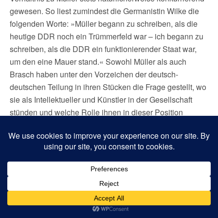
gewesen. So liest zumindest die Germanistin Wilke die
folgenden Worte: »Müller begann zu schreiben, als die
heutige DDR noch ein Trümmerfeld war – ich begann zu
schreiben, als die DDR ein funktionierender Staat war,
um den eine Mauer stand.« Sowohl Müller als auch
Brasch haben unter den Vorzeichen der deutsch-
deutschen Teilung in ihren Stücken die Frage gestellt, wo
sie als Intellektueller und Künstler in der Gesellschaft
stünden und welche Rolle ihnen in dieser Position
zukomme. Die Ergebnisse, angesichts der gegebenen
Verhältnisse zu einer neuen Dramaturgie zu gelangen,
hätten unterschiedlicher kaum sein können, wie Wilke
anhand einer vergleichenden Analyse von Müllers
»Hamletmaschine« und Braschs »Lieber Georg« deutlich
macht: »Müller zertrümmert den Theaterraum in der
Hoffnung, dass sich aus dem Schutt etwas Neues
erhebe. Brasch erfindet den Theaterraum; ‚Hoffnung’ ist