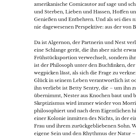
amerikanische Comicautor auf sage und sc
und Sterben, Lieben und Hassen, Hoffen 
Genießen und Entbehren. Und als sei dies ni
nie dagewesenen Perspektive: aus der von B
Da ist Algernon, der Partnerin und Nest ve
eine Schlange gerät, die ihn aber nicht er
Frühstücksportion verwechselt, sondern ihm
ist der Philosoph unter den Buchfinken, der
wegpicken lässt, als sich die Frage zu verknei
Glück in seinem Leben verantwortlich ist od
ihn verliebt ist Betty Sentry, die – um ihn
übernimmt, Nester aus Knochen baut und beg
Skeptizismus wird immer wieder von Morris
philosophiert und nach dem Eigentlichen hin
einer Kolonie inmitten des Nichts, in der e
Frau und ihrem zurückgebliebenen Sohn. Wer
eigene Sein und den Rhythmus der Natur – 