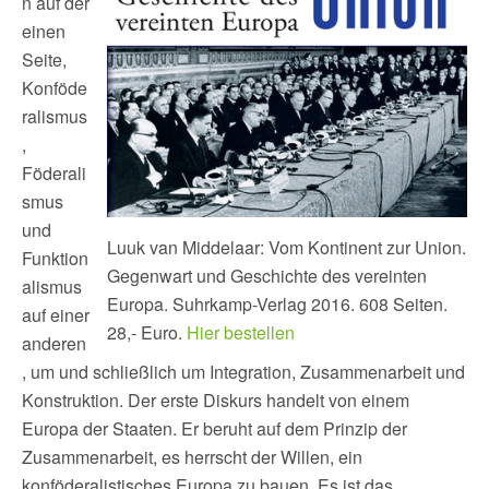
n auf der
einen
Seite,
Konföde
ralismus
,
Föderali
smus
und
Luuk van Middelaar: Vom Kontinent zur Union.
Funktion
Gegenwart und Geschichte des vereinten
alismus
Europa. Suhrkamp-Verlag 2016. 608 Seiten.
auf einer
28,- Euro.
Hier bestellen
anderen
, um und schließlich um Integration, Zusammenarbeit und
Konstruktion. Der erste Diskurs handelt von einem
Europa der Staaten. Er beruht auf dem Prinzip der
Zusammenarbeit, es herrscht der Willen, ein
konföderalistisches Europa zu bauen. Es ist das