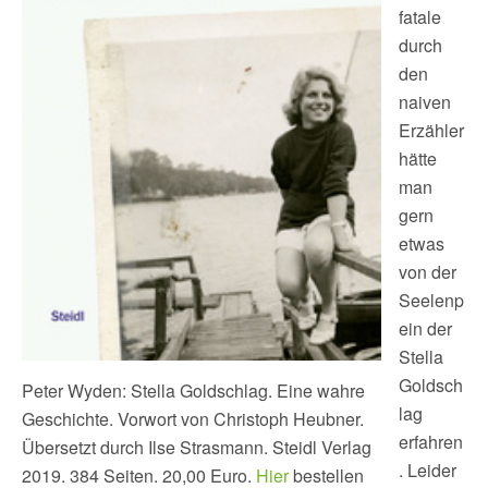
fatale
durch
den
naiven
Erzähler
hätte
man
gern
etwas
von der
Seelenp
ein der
Stella
Goldsch
Peter Wyden: Stella Goldschlag. Eine wahre
lag
Geschichte. Vorwort von Christoph Heubner.
erfahren
Übersetzt durch Ilse Strasmann. Steidl Verlag
. Leider
2019. 384 Seiten. 20,00 Euro.
Hier
bestellen