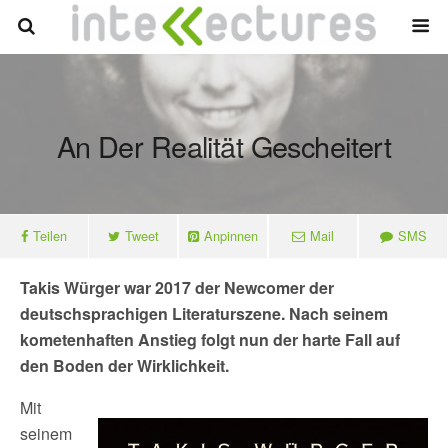
An Der Realität Gescheitert
Teilen
Tweet
Anpinnen
Mail
SMS
Takis Würger war 2017 der Newcomer der
deutschsprachigen Literaturszene. Nach seinem
kometenhaften Anstieg folgt nun der harte Fall auf
den Boden der Wirklichkeit.
Mit
seinem