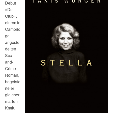
Debüt
»Der
Club«,
einem in
Cambrid
ge
angesie
delten
Sex-
and-
Crime-
Roman,
begeiste
rte er
gleicher
maßen
Kritik,