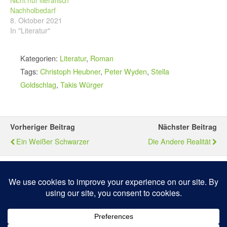
Nicht nur literarisch
Nachholbedarf
8. Oktober 2021
In "Literatur"
Kategorien:
Literatur
,
Roman
Tags:
Christoph Heubner
,
Peter Wyden
,
Stella
Goldschlag
,
Takis Würger
Vorheriger Beitrag
Nächster Beitrag
Ein Weißer Schwarzer
Die Andere Realität
Zum Seitenanfang
Mobil
Desktop