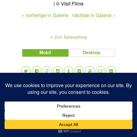
| © Visit Films
« vorherige in Galerie
nächste in Galerie »
Zum Seitenanfang
Mobil
Desktop