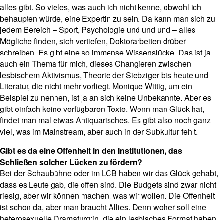
alles gibt. So vieles, was auch ich nicht kenne, obwohl ich
behaupten würde, eine Expertin zu sein. Da kann man sich zu
jedem Bereich – Sport, Psychologie und und und – alles
Mögliche finden, sich vertiefen, Doktorarbeiten drüber
schreiben. Es gibt eine so immense Wissenslücke. Das ist ja
auch ein Thema für mich, dieses Changieren zwischen
lesbischem Aktivismus, Theorie der Siebziger bis heute und
Literatur, die nicht mehr vorliegt. Monique Wittig, um ein
Beispiel zu nennen, ist ja an sich keine Unbekannte. Aber es
gibt einfach keine verfügbaren Texte. Wenn man Glück hat,
findet man mal etwas Antiquarisches. Es gibt also noch ganz
viel, was im Mainstream, aber auch in der Subkultur fehlt.
Gibt es da eine Offenheit in den Institutionen, das
Schließen solcher Lücken zu fördern?
Bei der Schaubühne oder im LCB haben wir das Glück gehabt,
dass es Leute gab, die offen sind. Die Budgets sind zwar nicht
riesig, aber wir können machen, was wir wollen. Die Offenheit
ist schon da, aber man braucht Allies. Denn woher soll eine
heterosexuelle Dramaturg:in, die ein lesbisches Format haben