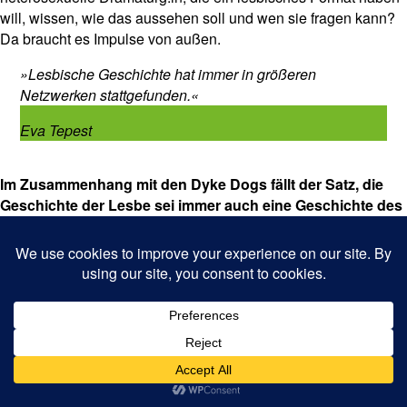
will, wissen, wie das aussehen soll und wen sie fragen kann?
Da braucht es Impulse von außen.
»Lesbische Geschichte hat immer in größeren
Netzwerken stattgefunden.«
Eva Tepest
Im Zusammenhang mit den Dyke Dogs fällt der Satz, die
Geschichte der Lesbe sei immer auch eine Geschichte des
Hundes. Was hat es damit auf sich?
Das verknüpft sich schon ein wenig mit diesem »Banden
bilden«. Quasi Rudelbildung als Ergänzung zur
Bandenbildung mit einem animalistischeren Touch, der für
Berührung und Dasein steht. Lesbische Geschichte hat immer
in größeren Netzwerken stattgefunden. Wir kennen jetzt zwar
nur noch Einzelpersonen, wenn überhaupt, die Texte
geschrieben haben, aber es gab immer Verbindungen, auch
zwischen Schwulen und Lesben. Und auch wenn das Buch