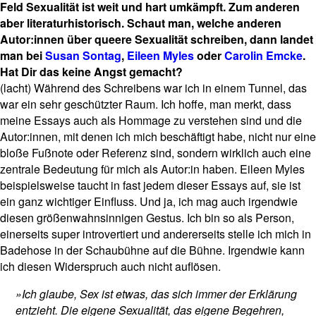
Feld Sexualität ist weit und hart umkämpft. Zum anderen
aber literaturhistorisch. Schaut man, welche anderen
Autor:innen über queere Sexualität schreiben, dann landet
man bei
Susan Sontag
,
Eileen Myles
oder
Carolin Emcke
.
Hat Dir das keine Angst gemacht?
(lacht) Während des Schreibens war ich in einem Tunnel, das
war ein sehr geschützter Raum. Ich hoffe, man merkt, dass
meine Essays auch als Hommage zu verstehen sind und die
Autor:innen, mit denen ich mich beschäftigt habe, nicht nur eine
bloße Fußnote oder Referenz sind, sondern wirklich auch eine
zentrale Bedeutung für mich als Autor:in haben. Eileen Myles
beispielsweise taucht in fast jedem dieser Essays auf, sie ist
ein ganz wichtiger Einfluss. Und ja, ich mag auch irgendwie
diesen größenwahnsinnigen Gestus. Ich bin so als Person,
einerseits super introvertiert und andererseits stelle ich mich in
Badehose in der Schaubühne auf die Bühne. Irgendwie kann
ich diesen Widerspruch auch nicht auflösen.
»Ich glaube, Sex ist etwas, das sich immer der Erklärung
entzieht. Die eigene Sexualität, das eigene Begehren,