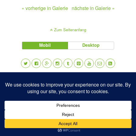
« vorherige in Galerie
nächste in Galerie »
Zum Seitenanfang
Mobil
Desktop