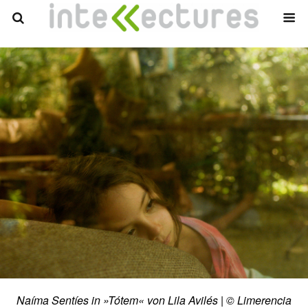
Naíma Sentíes in »Tótem« von Lila Avilés | © Limerencia