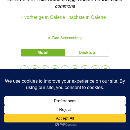
commons
« vorherige in Galerie
nächste in Galerie »
Zum Seitenanfang
Mobil
Desktop