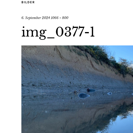
BILDER
6. September 2024
1066 × 800
img_0377-1