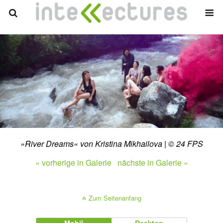
»River Dreams« von Kristina Mikhailova | © 24 FPS
« vorherige in Galerie
nächste in Galerie »
Zum Seitenanfang
Mobil
Desktop