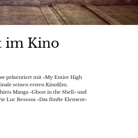
t im Kino
w präsentiert mit »My Entire High
linale seinen ersten Kinofilm.
rōs Manga »Ghost in the Shell« und
wie Luc Bessons »Das fünfte Element«