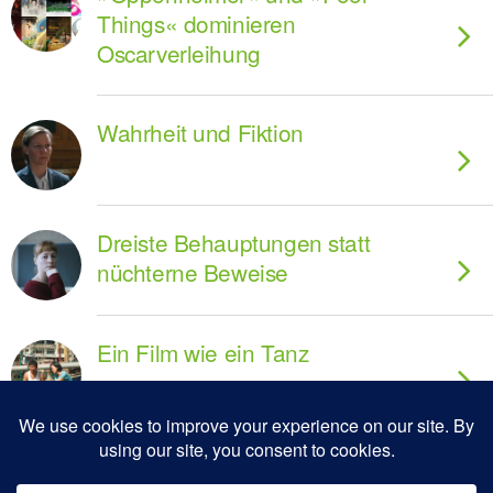
Things« dominieren
Oscarverleihung
Wahrheit und Fiktion
Dreiste Behauptungen statt
nüchterne Beweise
Ein Film wie ein Tanz
Zum Seitenanfang