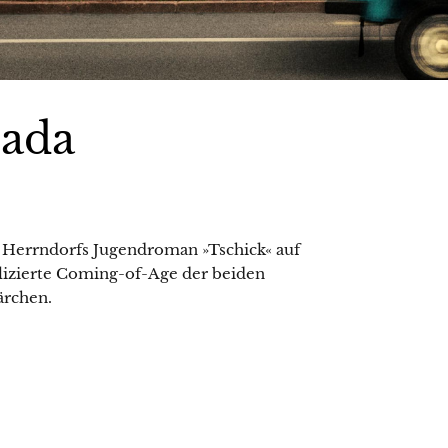
Lada
g Herrndorfs Jugendroman »Tschick« auf
lizierte Coming-of-Age der beiden
ärchen.