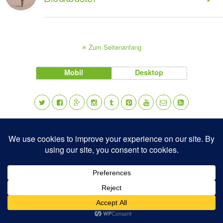
Zum Seitenanfang
Mobil
Desktop