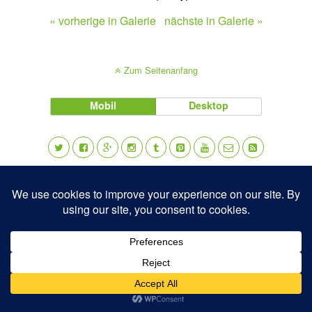
« vorherige in Galerie
nächste in Galerie »
Zum Seitenanfang
Mobil
Desktop