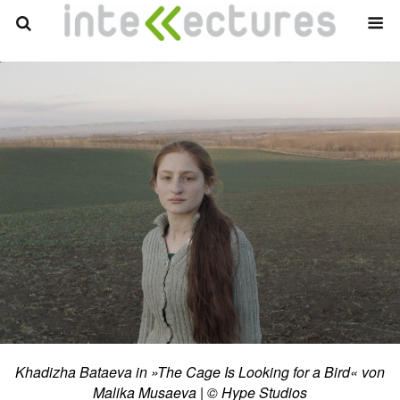
Khadizha Bataeva in »The Cage Is Looking for a Bird« von
Malika Musaeva | © Hype Studios