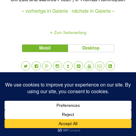
« vorherige in Galerie
nächste in Galerie »
Zum Seitenanfang
Mobil
Desktop