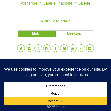
« vorherige in Galerie
nächste in Galerie »
Zum Seitenanfang
Mobil
Desktop