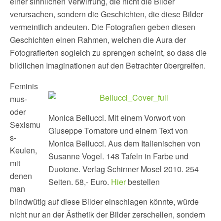
einer sinnlichen Verwirrung, die nicht die Bilder
verursachen, sondern die Geschichten, die diese Bilder
vermeintlich andeuten. Die Fotografien geben diesen
Geschichten einen Rahmen, welchen die Aura der
Fotografierten sogleich zu sprengen scheint, so dass die
bildlichen Imaginationen auf den Betrachter übergreifen.
Feminis
mus-
oder
Monica Bellucci. Mit einem Vorwort von
Sexismu
Giuseppe Tornatore und einem Text von
s-
Monica Bellucci. Aus dem Italienischen von
Keulen,
Susanne Vogel. 148 Tafeln in Farbe und
mit
Duotone. Verlag Schirmer Mosel 2010. 254
denen
Seiten. 58,- Euro.
Hier
bestellen
man
blindwütig auf diese Bilder einschlagen könnte, würde
nicht nur an der Ästhetik der Bilder zerschellen, sondern