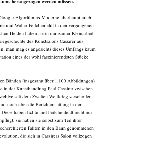
ertums herangezogen werden müssen.
ten Google-Algorithmus-Moderne überhaupt noch
hte und Walter Feilchenfeldt in den vergangenen
schen Helden haben sie in mühsamer Kleinarbeit
iegeschichte des Kunstsalons Cassirer aus
ren, man mag es angesichts dieses Umfangs kaum
ation eines der wohl faszinierendsten Stücke
ierten Bänden (insgesamt über 1.100 Abbildungen)
ie in der Kunsthandlung Paul Cassirer zwischen
rchive seit dem Zweiten Weltkrieg verschollen
nur noch über die Berichterstattung in der
r. Diese haben Echte und Feilchenfeldt nicht nur
lügt, sie haben sie selbst zum Teil ihrer
recherchierten Fakten in den Bann genommenen
volution, die sich in Cassirers Salon vollzogen