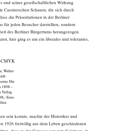
ns und seiner gesellschaftlichen Wirkung
e Cassirerschen Schauen, die sich durch
dass die Präsentationen in der Berliner
ns für jeden Besucher darstellten, sondern
heit des Berliner Bürgertums herangezogen
st, hier ging es um ein liberales und tolerantes,
e, Walter
eldt:
sirer. Die
n 1898 –
 Verlag
98,- Euro.
llen
sen sein konnte, machte der Historiker und
den 1926 freiwillig aus dem Leben geschiedenen
itten, dass er, der Genosse von rein Geistigen, in