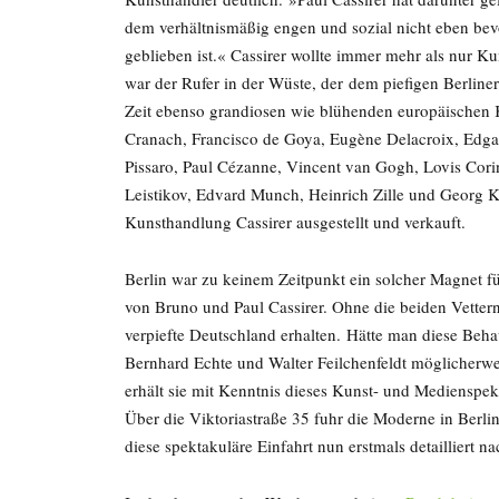
dem verhältnismäßig engen und sozial nicht eben be
geblieben ist.« Cassirer wollte immer mehr als nur Ku
war der Rufer in der Wüste, der dem piefigen Berline
Zeit ebenso grandiosen wie blühenden europäischen K
Cranach, Francisco de Goya, Eugène Delacroix, Edg
Pissaro, Paul Cézanne, Vincent van Gogh, Lovis Cor
Leistikov, Edvard Munch, Heinrich Zille und Georg K
Kunsthandlung Cassirer ausgestellt und verkauft.
Berlin war zu keinem Zeitpunkt ein solcher Magnet f
von Bruno und Paul Cassirer. Ohne die beiden Vetter
verpiefte Deutschland erhalten. Hätte man diese Beha
Bernhard Echte und Walter Feilchenfeldt möglicherwei
erhält sie mit Kenntnis dieses Kunst- und Medienspe
Über die Viktoriastraße 35 fuhr die Moderne in Berl
diese spektakuläre Einfahrt nun erstmals detailliert n