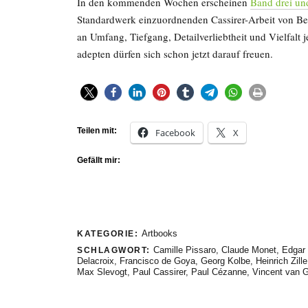
In den kommenden Wochen erscheinen
Band drei un
Standardwerk einzuordnenden Cassirer-Arbeit von Ber
an Umfang, Tiefgang, Detailverliebtheit und Vielfalt 
adepten dürfen sich schon jetzt darauf freuen.
Teilen mit:
Facebook
X
Gefällt mir:
Artbooks
KATEGORIE:
Camille Pissaro
,
Claude Monet
,
Edgar
SCHLAGWORT:
Delacroix
,
Francisco de Goya
,
Georg Kolbe
,
Heinrich Zille
Max Slevogt
,
Paul Cassirer
,
Paul Cézanne
,
Vincent van 