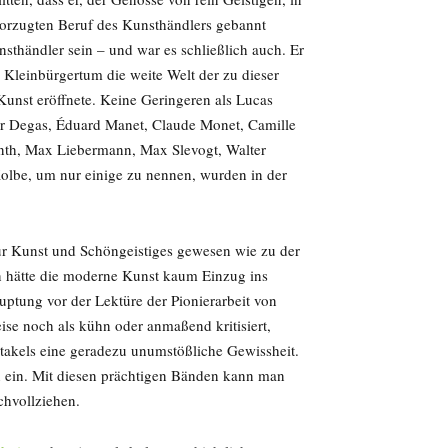
vorzugten Beruf des Kunsthändlers gebannt
nsthändler sein – und war es schließlich auch. Er
r Kleinbürgertum die weite Welt der zu dieser
unst eröffnete. Keine Geringeren als Lucas
ar Degas, Éduard Manet, Claude Monet, Camille
inth, Max Liebermann, Max Slevogt, Walter
olbe, um nur einige zu nennen, wurden in der
ür Kunst und Schöngeistiges gewesen wie zu der
n hätte die moderne Kunst kaum Einzug ins
uptung vor der Lektüre der Pionierarbeit von
se noch als kühn oder anmaßend kritisiert,
ktakels eine geradezu unumstößliche Gewissheit.
in ein. Mit diesen prächtigen Bänden kann man
achvollziehen.