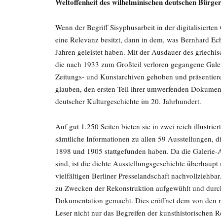
Weltoffenheit des wilhelminischen deutschen Bürg
Wenn der Begriff Sisyphusarbeit in der digitalisier
eine Relevanz besitzt, dann in dem, was Bernhard Ec
Jahren geleistet haben. Mit der Ausdauer des griechi
die nach 1933 zum Großteil verloren gegangene Galer
Zeitungs- und Kunstarchiven gehoben und präsentie
glauben, den ersten Teil ihrer umwerfenden Dokument
deutscher Kulturgeschichte im 20. Jahrhundert.
Auf gut 1.250 Seiten bieten sie in zwei reich illustr
sämtliche Informationen zu allen 59 Ausstellungen, d
1898 und 1905 stattgefunden haben. Da die Galerie-A
sind, ist die dichte Ausstellungsgeschichte überhaupt 
vielfältigen Berliner Presselandschaft nachvollziehba
zu Zwecken der Rekonstruktion aufgewühlt und durchpf
Dokumentation gemacht. Dies eröffnet dem von den 
Leser nicht nur das Begreifen der kunsthistorischen Re