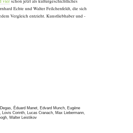
d vier
schon jetzt als kulturgeschichtliches
nhard Echte und Walter Feilchenfeldt, die sich
jedem Vergleich entzieht. Kunstliebhaber und -
 Degas
,
Éduard Manet
,
Edvard Munch
,
Eugène
,
Lovis Corinth
,
Lucas Cranach
,
Max Liebermann
,
Gogh
,
Walter Leistikov