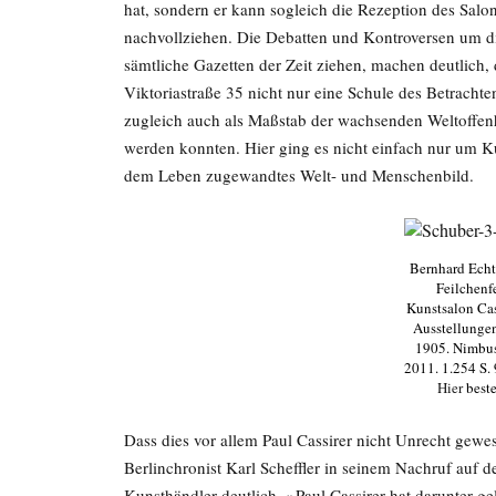
hat, sondern er kann sogleich die Rezeption des Salo
nachvollziehen. Die Debatten und Kontroversen um di
sämtliche Gazetten der Zeit ziehen, machen deutlich, 
Viktoriastraße 35 nicht nur eine Schule des Betrachte
zugleich auch als Maßstab der wachsenden Weltoffen
werden konnten. Hier ging es nicht einfach nur um Kun
dem Leben zugewandtes Welt- und Menschenbild.
Bernhard Echt
Feilchenf
Kunstsalon Cas
Ausstellunge
1905. Nimbus
2011. 1.254 S. 
Hier
beste
Dass dies vor allem Paul Cassirer nicht Unrecht gewe
Berlinchronist Karl Scheffler in seinem Nachruf auf 
Kunsthändler deutlich. »Paul Cassirer hat darunter gel