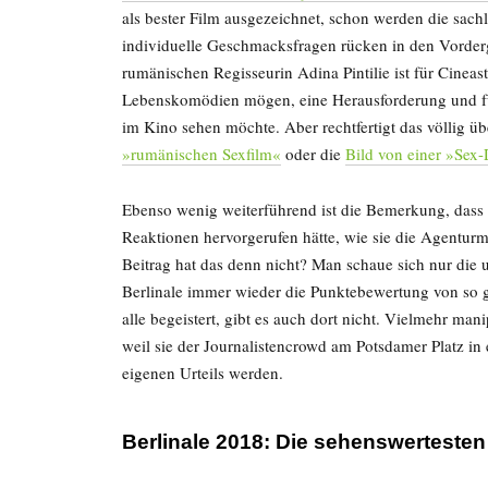
als bester Film ausgezeichnet, schon werden die sac
individuelle Geschmacksfragen rücken in den Vorderg
rumänischen Regisseurin Adina Pintilie ist für Cineas
Lebenskomödien mögen, eine Herausforderung und fü
im Kino sehen möchte. Aber rechtfertigt das völlig ü
»rumänischen Sexfilm«
oder die
Bild von einer »Sex
Ebenso wenig weiterführend ist die Bemerkung, dass d
Reaktionen hervorgerufen hätte, wie sie die Agenturm
Beitrag hat das denn nicht? Man schaue sich nur die
Berlinale immer wieder die Punktebewertung von so 
alle begeistert, gibt es auch dort nicht. Vielmehr man
weil sie der Journalistencrowd am Potsdamer Platz 
eigenen Urteils werden.
Berlinale 2018: Die sehenswertesten