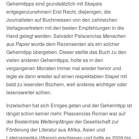
Geheimtipps sind grundsätzlich mit Skepsis
entgegenzunehmen! Erst Recht, diejenigen, die
Journalisten auf Buchmessen von den zahlreichen
Verlagsvertretern mit den besten Empfehlungen in die
Hand gelegt werden. Salvador Palscencias
Menschen
aus Papier
wurde dem Rezensenten als ein solcher
Geheimtipp übergeben. Dieser stellte das Buch zu den
vielen anderen Geheimtipps, holte es in den
vergangenen Monaten immer mal wieder hervor und
legte es dann wieder auf einen respektablen Stapel mit
bald zu lesenden Büchern, weil anderes wichtiger oder
lesenswerter schien.
Inzwischen hat sich Einiges getan und der Geheimtipp ist
längst schon keiner mehr. Plascencias Roman war auf
der Bestenliste
Weltempfänger
der Gesellschaft zur
Förderung der Literatur aus Afrika, Asien und
Lateinamerika (
litprom
) erschienen und hatte es 2009 bis