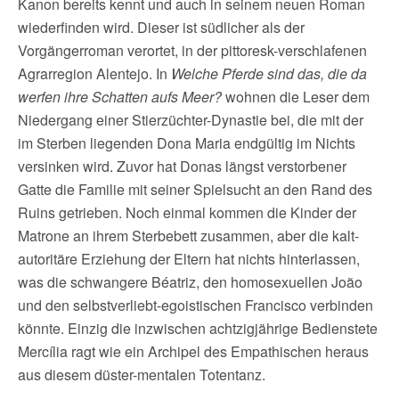
Kanon bereits kennt und auch in seinem neuen Roman
wiederfinden wird. Dieser ist südlicher als der
Vorgängerroman verortet, in der pittoresk-verschlafenen
Agrarregion Alentejo. In
Welche Pferde sind das, die da
werfen ihre Schatten aufs Meer?
wohnen die Leser dem
Niedergang einer Stierzüchter-Dynastie bei, die mit der
im Sterben liegenden Dona Maria endgültig im Nichts
versinken wird. Zuvor hat Donas längst verstorbener
Gatte die Familie mit seiner Spielsucht an den Rand des
Ruins getrieben. Noch einmal kommen die Kinder der
Matrone an ihrem Sterbebett zusammen, aber die kalt-
autoritäre Erziehung der Eltern hat nichts hinterlassen,
was die schwangere Béatriz, den homosexuellen João
und den selbstverliebt-egoistischen Francisco verbinden
könnte. Einzig die inzwischen achtzigjährige Bedienstete
Mercília ragt wie ein Archipel des Empathischen heraus
aus diesem düster-mentalen Totentanz.