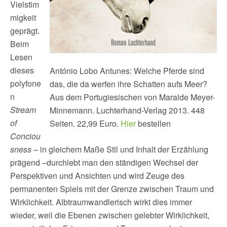
Vielstim
migkeit
geprägt.
Beim
Lesen
dieses
António Lobo Antunes: Welche Pferde sind
polyfone
das, die da werfen ihre Schatten aufs Meer?
n
Aus dem Portugiesischen von Maralde Meyer-
Stream
Minnemann. Luchterhand-Verlag 2013. 448
of
Seiten. 22,99 Euro.
Hier
bestellen
Conciou
sness
– in gleichem Maße Stil und Inhalt der Erzählung
prägend –durchlebt man den ständigen Wechsel der
Perspektiven und Ansichten und wird Zeuge des
permanenten Spiels mit der Grenze zwischen Traum und
Wirklichkeit. Albtraumwandlerisch wirkt dies immer
wieder, weil die Ebenen zwischen gelebter Wirklichkeit,