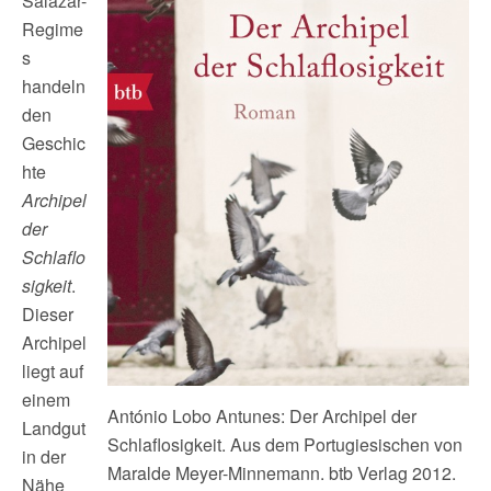
Salazar-
Regime
s
handeln
den
Geschic
hte
Archipel
der
Schlaflo
sigkeit
.
Dieser
Archipel
liegt auf
einem
António Lobo Antunes: Der Archipel der
Landgut
Schlaflosigkeit. Aus dem Portugiesischen von
in der
Maralde Meyer-Minnemann. btb Verlag 2012.
Nähe