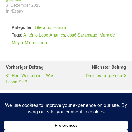
3. Dezember 2023
In "Essay"
Kategorien:
Literatur
,
Roman
Tags:
António Lobo Antunes
,
José Saramago
,
Maralde
Meyer-Minnemann
Vorheriger Beitrag
Nächster Beitrag
»Herr Wagenbach, Was
Dreistes Ungeziefer
Lesen Sie?«
Zum Seitenanfang
Mobil
Desktop