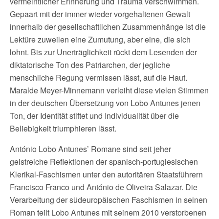
vermeintlicher Erinnerung und Trauma verschwimmen.
Gepaart mit der immer wieder vorgehaltenen Gewalt
innerhalb der gesellschaftlichen Zusammenhänge ist die
Lektüre zuweilen eine Zumutung, aber eine, die sich
lohnt. Bis zur Unerträglichkeit rückt dem Lesenden der
diktatorische Ton des Patriarchen, der jegliche
menschliche Regung vermissen lässt, auf die Haut.
Maralde Meyer-Minnemann verleiht diese vielen Stimmen
in der deutschen Übersetzung von Lobo Antunes jenen
Ton, der Identität stiftet und Individualität über die
Beliebigkeit triumphieren lässt.
António Lobo Antunes’ Romane sind seit jeher
geistreiche Reflektionen der spanisch-portugiesischen
Klerikal-Faschismen unter den autoritären Staatsführern
Francisco Franco und António de Oliveira Salazar. Die
Verarbeitung der südeuropäischen Faschismen in seinen
Roman teilt Lobo Antunes mit seinem 2010 verstorbenen