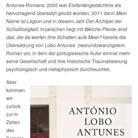
Antunes-Romans: 2005 war
Elefantengedächtnis
als
hervorragend übersetzt gelobt worden, 2011 dann
Mein
Name ist Legion
und in diesem Jahr
Der Archipel der
Schlaflosigkeit
. Inzwischen liegt mit
Welche Pferde sind
das, die da werfen ihre Schatten aufs Meer?
bereits die
Übersetzung von Lobo Antunes’ zweiundzwanzigstem
Roman vor, in dem der portugiesische Autor einmal mehr
seine Gesellschaft und ihre historische Traumatisierung
psychologisch und metaphysisch durchleuchtet.
Aber
kommen
wir
zurück
zur in
Zeiten
des