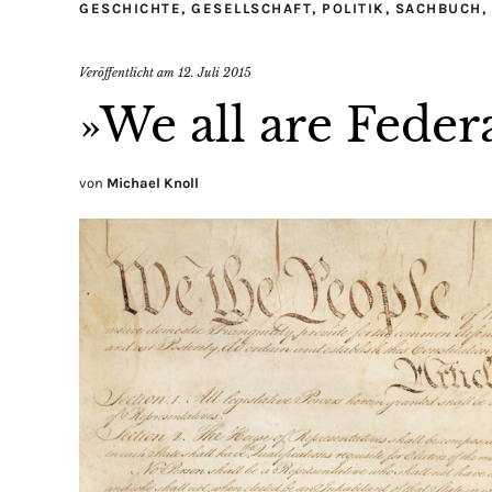
GESCHICHTE
,
GESELLSCHAFT
,
POLITIK
,
SACHBUCH
,
Veröffentlicht am
12. Juli 2015
»We all are Federa
von
Michael Knoll