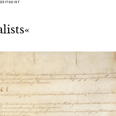
ZEITGEIST
lists«