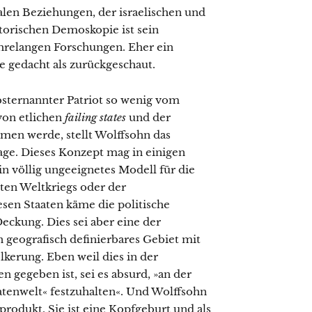
alen Beziehungen, der israelischen und
torischen Demoskopie ist sein
ahrelangen Forschungen. Eher ein
e gedacht als zurückgeschaut.
bsternannter Patriot so wenig vom
von etlichen
failing states
und der
men werde, stellt Wolffsohn das
age. Dieses Konzept mag in einigen
in völlig ungeeignetes Modell für die
sten Weltkriegs oder der
esen Staaten käme die politische
ckung. Dies sei aber eine der
n geografisch definierbares Gebiet mit
kerung. Eben weil dies in der
 gegeben ist, sei es absurd, »an der
aatenwelt« festzuhalten«. Und Wolffsohn
tprodukt. Sie ist eine Kopfgeburt und als