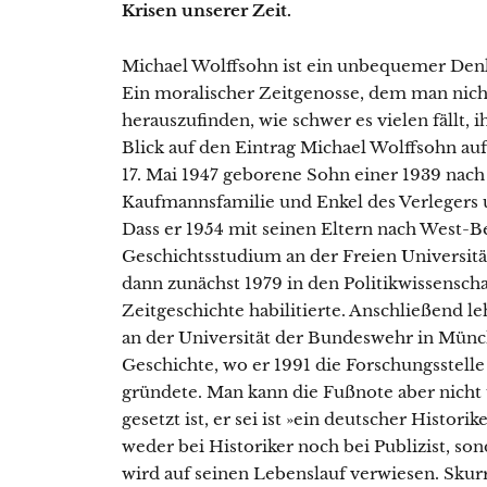
Krisen unserer Zeit.
Michael Wolffsohn ist ein unbequemer Denk
Ein moralischer Zeitgenosse, dem man nic
herauszufinden, wie schwer es vielen fällt, 
Blick auf den Eintrag Michael Wolffsohn au
17. Mai 1947 geborene Sohn einer 1939 nach 
Kaufmannsfamilie und Enkel des Verlegers u
Dass er 1954 mit seinen Eltern nach West-Be
Geschichtsstudium an der Freien Universit
dann zunächst 1979 in den Politikwissenscha
Zeitgeschichte habilitierte. Anschließend le
an der Universität der Bundeswehr in Münc
Geschichte, wo er 1991 die Forschungsstell
gründete. Man kann die Fußnote aber nicht 
gesetzt ist, er sei ist »ein deutscher Histori
weder bei Historiker noch bei Publizist, so
wird auf seinen Lebenslauf verwiesen. Skurr