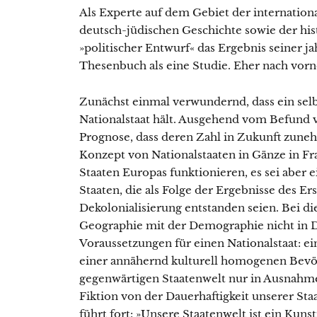
Als Experte auf dem Gebiet der internation
deutsch-jüdischen Geschichte sowie der his
»politischer Entwurf« das Ergebnis seiner j
Thesenbuch als eine Studie. Eher nach vorn
Zunächst einmal verwundernd, dass ein sel
Nationalstaat hält. Ausgehend vom Befund 
Prognose, dass deren Zahl in Zukunft zuneh
Konzept von Nationalstaaten in Gänze in Fr
Staaten Europas funktionieren, es sei aber e
Staaten, die als Folge der Ergebnisse des Er
Dekolonialisierung entstanden seien. Bei di
Geographie mit der Demographie nicht in De
Voraussetzungen für einen Nationalstaat: ei
einer annähernd kulturell homogenen Bevöl
gegenwärtigen Staatenwelt nur in Ausnahmen
Fiktion von der Dauerhaftigkeit unserer St
führt fort: »Unsere Staatenwelt ist ein Kuns