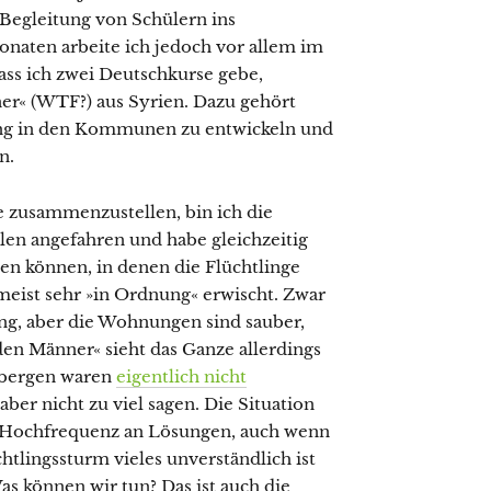
Begleitung von Schülern ins
onaten arbeite ich jedoch vor allem im
dass ich zwei Deutschkurse gebe,
ner« (WTF?) aus Syrien. Dazu gehört
uung in den Kommunen zu entwickeln und
n.
 zusammenzustellen, bin ich die
en angefahren und habe gleichzeitig
n können, in denen die Flüchtlinge
 meist sehr »in Ordnung« erwischt. Zwar
ng, aber die Wohnungen sind sauber,
den Männer« sieht das Ganze allerdings
erbergen waren
eigentlich nicht
er nicht zu viel sagen. Die Situation
uf Hochfrequenz an Lösungen, auch wenn
tlingssturm vieles unverständlich ist
Was können wir tun? Das ist auch die