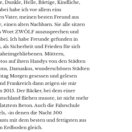
, Dunkle, Helle, Bärtige, Kindliche,
abei habe ich vor allem eins
n Vater, meinen besten Freund aus
, einen alten Nachbarn. Sie alle sitzen
das Wort ZWÖLF auszusprechen und
abei. Ich habe Freunde gefunden in
 als Sicherheit und Frieden für sich
 Daheimgebliebenen. Müttern,
otos auf ihren Handys von den Städten
 Homs, Damaskus, wunderschönen Städten
nntag Morgen gesessen und gelesen
 und Frankreich dann zeigen sie mir
 2015. Der Bäcker, bei dem einer
tschland fliehen musste, ist nicht mehr
platztem Beton. Auch die Fahrschule
els, »in denen die Nacht 500
ants mit dem besten und fettigsten aus
m Erdboden gleich.