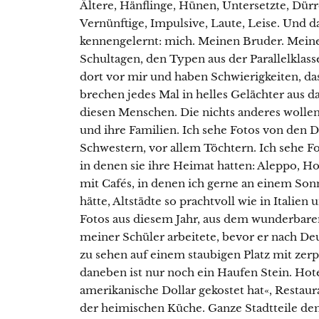
Ältere, Hänflinge, Hünen, Untersetzte, Dürre
Vernünftige, Impulsive, Laute, Leise. Und d
kennengelernt: mich. Meinen Bruder. Meine
Schultagen, den Typen aus der Parallelklasse
dort vor mir und haben Schwierigkeiten, 
brechen jedes Mal in helles Gelächter aus d
diesen Menschen. Die nichts anderes wollen,
und ihre Familien. Ich sehe Fotos von den
Schwestern, vor allem Töchtern. Ich sehe F
in denen sie ihre Heimat hatten: Aleppo,
mit Cafés, in denen ich gerne an einem So
hätte, Altstädte so prachtvoll wie in Italien
Fotos aus diesem Jahr, aus dem wunderbaren
meiner Schüler arbeitete, bevor er nach Deu
zu sehen auf einem staubigen Platz mit zer
daneben ist nur noch ein Haufen Stein. Hot
amerikanische Dollar gekostet hat«, Restaur
der heimischen Küche. Ganze Stadtteile de