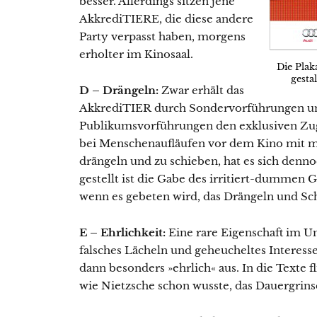
besser. Allerdings sitzen jene
AkkrediTIERE, die diese andere
Party verpasst haben, morgens
erholter im Kinosaal.
Die Plak
gesta
D – Drängeln:
Zwar erhält das
AkkrediTIER durch Sondervorführungen un
Publikumsvorführungen den exklusiven Zuga
bei Menschenaufläufen vor dem Kino mit me
drängeln und zu schieben, hat es sich denno
gestellt ist die Gabe des irritiert-dummen G
wenn es gebeten wird, das Drängeln und Sch
E – Ehrlichkeit:
Eine rare Eigenschaft im U
falsches Lächeln und geheucheltes Interesse
dann besonders »ehrlich« aus. In die Texte fli
wie Nietzsche schon wusste, das Dauergrin