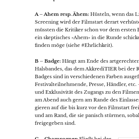
A – Ahem resp. Ähem:
Hüsteln, wenn das Li
Screening wird der Filmstart derart verhüst
müssten die Kritiker schon vor dem ersten 
ein skeptisches »Ahem« in die Runde schick
finden möge (siehe #Ehrlichkeit).
B – Badge:
Hängt am Ende des artgerechten,
Halsbandes, das dem AkkrediTIER bei der R
Badges sind in verschiedenen Farben ausgef
Festivalteilnehmende, Presse, Händler, etc.
und Exklusivität des Zugangs zu den Filme
am Abend auch gern am Rande des Einlasses
gieren auf die bis kurz vor den Filmstart fr
und am Rand, die sie panisch stürmen, soba
freigegeben sind.
C – Champagner:
Fließt bei der