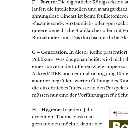
F – Forum:
Die eigentliche Königssektion auf
laufen die intellektuellen und avantgardisti
ahnungslose Cineast ist beim feuilletonier
»faszinierend«, »erstaunlich« oder »perspe
queere bengalische Stahlkocher oder mit H
Romakinder sind. Das durchschnittliche Akk
G – Generation:
In dieser Reihe präsentiert
Publikum. Was das genau heißt, wird nicht de
einer »unverändert offenen Zielgruppenzusc
AkkrediTIER noch einmal richtig jung fühle
aber der begrüßenswerten Öffnung des Kin
die ein ehrliches Interesse an den Perspekti
müssen nur eine der Vorführungen für Schu
H – Hygiene:
In jedem Jahr
erneut ein Thema, dass man
gern meiden möchte, dann aber