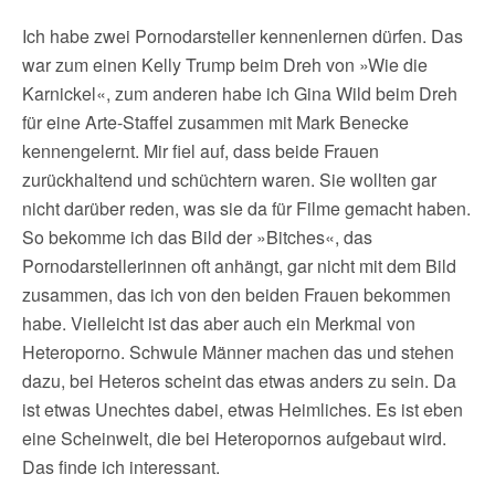
Ich habe zwei Pornodarsteller kennenlernen dürfen. Das
war zum einen Kelly Trump beim Dreh von »Wie die
Karnickel«, zum anderen habe ich Gina Wild beim Dreh
für eine Arte-Staffel zusammen mit Mark Benecke
kennengelernt. Mir fiel auf, dass beide Frauen
zurückhaltend und schüchtern waren. Sie wollten gar
nicht darüber reden, was sie da für Filme gemacht haben.
So bekomme ich das Bild der »Bitches«, das
Pornodarstellerinnen oft anhängt, gar nicht mit dem Bild
zusammen, das ich von den beiden Frauen bekommen
habe. Vielleicht ist das aber auch ein Merkmal von
Heteroporno. Schwule Männer machen das und stehen
dazu, bei Heteros scheint das etwas anders zu sein. Da
ist etwas Unechtes dabei, etwas Heimliches. Es ist eben
eine Scheinwelt, die bei Heteropornos aufgebaut wird.
Das finde ich interessant.