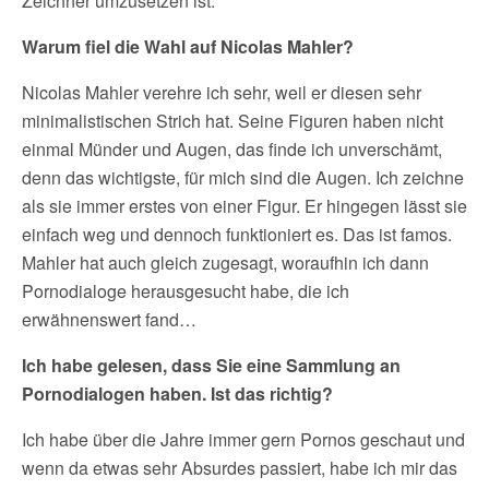
Zeichner umzusetzen ist.
Warum fiel die Wahl auf Nicolas Mahler?
Nicolas Mahler verehre ich sehr, weil er diesen sehr
minimalistischen Strich hat. Seine Figuren haben nicht
einmal Münder und Augen, das finde ich unverschämt,
denn das wichtigste, für mich sind die Augen. Ich zeichne
als sie immer erstes von einer Figur. Er hingegen lässt sie
einfach weg und dennoch funktioniert es. Das ist famos.
Mahler hat auch gleich zugesagt, woraufhin ich dann
Pornodialoge herausgesucht habe, die ich
erwähnenswert fand…
Ich habe gelesen, dass Sie eine Sammlung an
Pornodialogen haben. Ist das richtig?
Ich habe über die Jahre immer gern Pornos geschaut und
wenn da etwas sehr Absurdes passiert, habe ich mir das