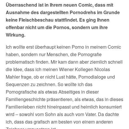
Überraschend ist in Ihrem neuen Comic, dass mit
Ausnahme des dargestellten Pornodrehs im
Grunde
keine Fleischbeschau stattfindet. Es ging Ihnen
offenbar nicht um die Pornos,
sondern um ihre
Wirkung.
Ich wollte erst überhaupt keinen Porno in meinem Comic
haben, sondern nur Menschen, die Pornografie
problematisch finden. Mir kam dann aber ziemlich schnell
die Idee, dass ich meinen Wiener Kollegen Nicolas
Mahler frage, ob er nicht Lust hätte, Pornodialoge und
Sequenzen zu zeichnen. So wollte ich das
Pornografische als etwas Abseitiges in dieser
Familiengeschichte präsentieren, als etwas, das in dieses
Familienleben nicht hineinpasst und heimlich konsumiert
wird – sowohl vom Sohn als auch vom Vater. Da dachte
ich, dass das grafisch am besten von einem anderen