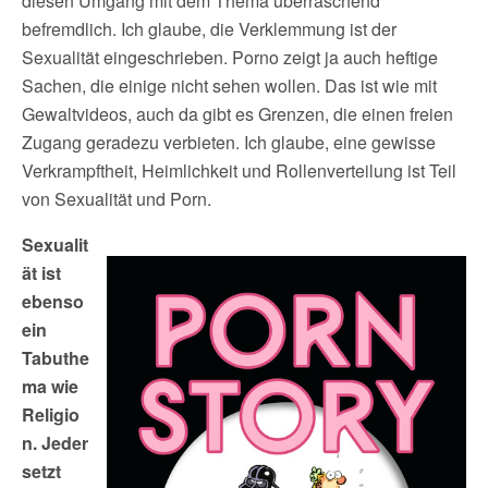
diesen Umgang mit dem Thema überraschend
befremdlich. Ich glaube, die Verklemmung ist der
Sexualität eingeschrieben. Porno zeigt ja auch heftige
Sachen, die einige nicht sehen wollen. Das ist wie mit
Gewaltvideos, auch da gibt es Grenzen, die einen freien
Zugang geradezu verbieten. Ich glaube, eine gewisse
Verkrampftheit, Heimlichkeit und Rollenverteilung ist Teil
von Sexualität und Porn.
Sexualit
ät ist
ebenso
ein
Tabuthe
ma wie
Religio
n. Jeder
setzt