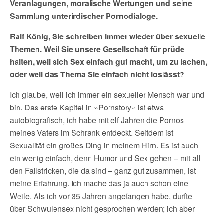
Veranlagungen, moralische Wertungen und seine
Sammlung unterirdischer Pornodialoge.
Ralf König, Sie schreiben immer wieder über sexuelle
Themen. Weil Sie unsere Gesellschaft für prüde
halten, weil sich Sex einfach gut macht, um zu lachen,
oder weil das Thema Sie einfach nicht loslässt?
Ich glaube, weil ich immer ein sexueller Mensch war und
bin. Das erste Kapitel in »Pornstory« ist etwa
autobiografisch, ich habe mit elf Jahren die Pornos
meines Vaters im Schrank entdeckt. Seitdem ist
Sexualität ein großes Ding in meinem Hirn. Es ist auch
ein wenig einfach, denn Humor und Sex gehen – mit all
den Fallstricken, die da sind – ganz gut zusammen, ist
meine Erfahrung. Ich mache das ja auch schon eine
Weile. Als ich vor 35 Jahren angefangen habe, durfte
über Schwulensex nicht gesprochen werden; ich aber