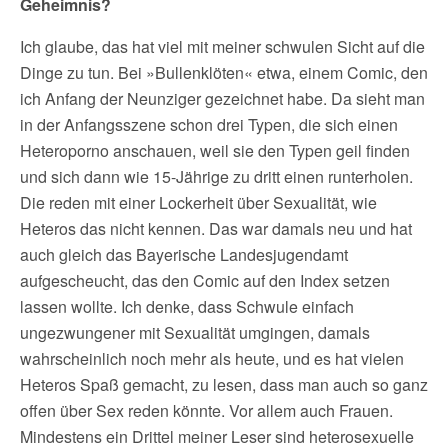
Geheimnis?
Ich glaube, das hat viel mit meiner schwulen Sicht auf die
Dinge zu tun. Bei »Bullenklöten« etwa, einem Comic, den
ich Anfang der Neunziger gezeichnet habe. Da sieht man
in der Anfangsszene schon drei Typen, die sich einen
Heteroporno anschauen, weil sie den Typen geil finden
und sich dann wie 15-Jährige zu dritt einen runterholen.
Die reden mit einer Lockerheit über Sexualität, wie
Heteros das nicht kennen. Das war damals neu und hat
auch gleich das Bayerische Landesjugendamt
aufgescheucht, das den Comic auf den Index setzen
lassen wollte. Ich denke, dass Schwule einfach
ungezwungener mit Sexualität umgingen, damals
wahrscheinlich noch mehr als heute, und es hat vielen
Heteros Spaß gemacht, zu lesen, dass man auch so ganz
offen über Sex reden könnte. Vor allem auch Frauen.
Mindestens ein Drittel meiner Leser sind heterosexuelle