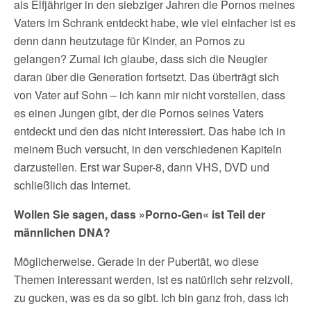
als Elfjähriger in den siebziger Jahren die Pornos meines
Vaters im Schrank entdeckt habe, wie viel einfacher ist es
denn dann heutzutage für Kinder, an Pornos zu
gelangen? Zumal ich glaube, dass sich die Neugier
daran über die Generation fortsetzt. Das überträgt sich
von Vater auf Sohn – ich kann mir nicht vorstellen, dass
es einen Jungen gibt, der die Pornos seines Vaters
entdeckt und den das nicht interessiert. Das habe ich in
meinem Buch versucht, in den verschiedenen Kapiteln
darzustellen. Erst war Super-8, dann VHS, DVD und
schließlich das Internet.
Wollen Sie sagen, dass »Porno-Gen« ist Teil der
männlichen DNA?
Möglicherweise. Gerade in der Pubertät, wo diese
Themen interessant werden, ist es natürlich sehr reizvoll,
zu gucken, was es da so gibt. Ich bin ganz froh, dass ich