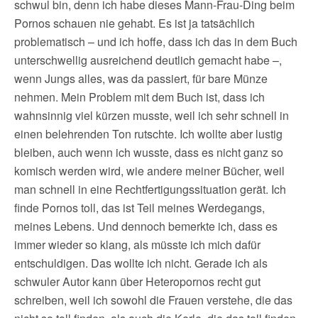
schwul bin, denn ich habe dieses Mann-Frau-Ding beim
Pornos schauen nie gehabt. Es ist ja tatsächlich
problematisch – und ich hoffe, dass ich das in dem Buch
unterschwellig ausreichend deutlich gemacht habe –,
wenn Jungs alles, was da passiert, für bare Münze
nehmen. Mein Problem mit dem Buch ist, dass ich
wahnsinnig viel kürzen musste, weil ich sehr schnell in
einen belehrenden Ton rutschte. Ich wollte aber lustig
bleiben, auch wenn ich wusste, dass es nicht ganz so
komisch werden wird, wie andere meiner Bücher, weil
man schnell in eine Rechtfertigungssituation gerät. Ich
finde Pornos toll, das ist Teil meines Werdegangs,
meines Lebens. Und dennoch bemerkte ich, dass es
immer wieder so klang, als müsste ich mich dafür
entschuldigen. Das wollte ich nicht. Gerade ich als
schwuler Autor kann über Heteropornos recht gut
schreiben, weil ich sowohl die Frauen verstehe, die das