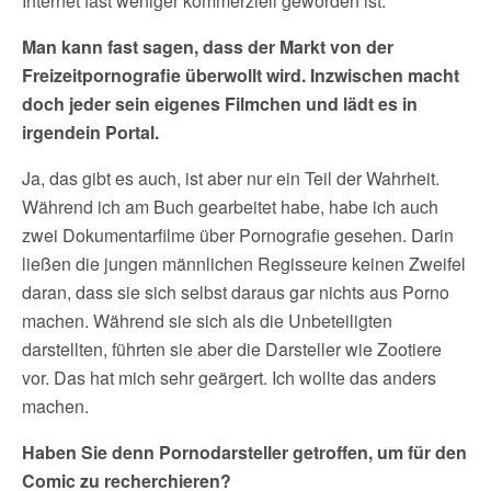
Internet fast weniger kommerziell geworden ist.
Man kann fast sagen, dass der Markt von der
Freizeitpornografie überwollt wird. Inzwischen macht
doch jeder sein eigenes Filmchen und lädt es in
irgendein Portal.
Ja, das gibt es auch, ist aber nur ein Teil der Wahrheit.
Während ich am Buch gearbeitet habe, habe ich auch
zwei Dokumentarfilme über Pornografie gesehen. Darin
ließen die jungen männlichen Regisseure keinen Zweifel
daran, dass sie sich selbst daraus gar nichts aus Porno
machen. Während sie sich als die Unbeteiligten
darstellten, führten sie aber die Darsteller wie Zootiere
vor. Das hat mich sehr geärgert. Ich wollte das anders
machen.
Haben Sie denn Pornodarsteller getroffen, um für den
Comic zu recherchieren?