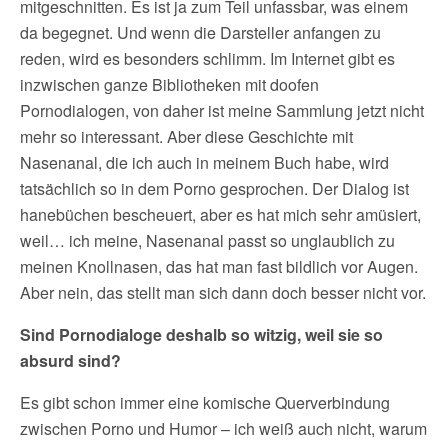
mitgeschnitten. Es ist ja zum Teil unfassbar, was einem
da begegnet. Und wenn die Darsteller anfangen zu
reden, wird es besonders schlimm. Im Internet gibt es
inzwischen ganze Bibliotheken mit doofen
Pornodialogen, von daher ist meine Sammlung jetzt nicht
mehr so interessant. Aber diese Geschichte mit
Nasenanal, die ich auch in meinem Buch habe, wird
tatsächlich so in dem Porno gesprochen. Der Dialog ist
hanebüchen bescheuert, aber es hat mich sehr amüsiert,
weil… ich meine, Nasenanal passt so unglaublich zu
meinen Knollnasen, das hat man fast bildlich vor Augen.
Aber nein, das stellt man sich dann doch besser nicht vor.
Sind Pornodialoge deshalb so witzig, weil sie so
absurd sind?
Es gibt schon immer eine komische Querverbindung
zwischen Porno und Humor – ich weiß auch nicht, warum