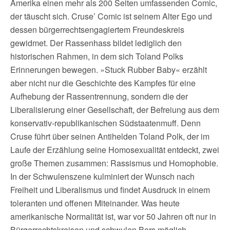
Amerika einen mehr als 200 Seiten umfassenden Comic,
der täuscht sich. Cruse’ Comic ist seinem Alter Ego und
dessen bürgerrechtsengagiertem Freundeskreis
gewidmet. Der Rassenhass bildet lediglich den
historischen Rahmen, in dem sich Toland Polks
Erinnerungen bewegen. »Stuck Rubber Baby« erzählt
aber nicht nur die Geschichte des Kampfes für eine
Aufhebung der Rassentrennung, sondern die der
Liberalisierung einer Gesellschaft, der Befreiung aus dem
konservativ-republikanischen Südstaatenmuff. Denn
Cruse führt über seinen Antihelden Toland Polk, der im
Laufe der Erzählung seine Homosexualität entdeckt, zwei
große Themen zusammen: Rassismus und Homophobie.
In der Schwulenszene kulminiert der Wunsch nach
Freiheit und Liberalismus und findet Ausdruck in einem
toleranten und offenen Miteinander. Was heute
amerikanische Normalität ist, war vor 50 Jahren oft nur in
Bürgerrechtskreisen und schwulen Bars möglich.