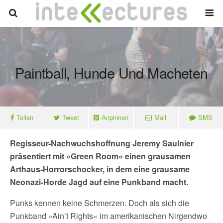
Paintball, Hunde Und Macheten
Teilen
Tweet
Anpinnen
Mail
SMS
Regisseur-Nachwuchshoffnung Jeremy Saulnier
präsentiert mit »Green Room« einen grausamen
Arthaus-Horrorschocker, in dem eine grausame
Neonazi-Horde Jagd auf eine Punkband macht.
Punks kennen keine Schmerzen. Doch als sich die
Punkband »Ain’t Rights« im amerikanischen Nirgendwo