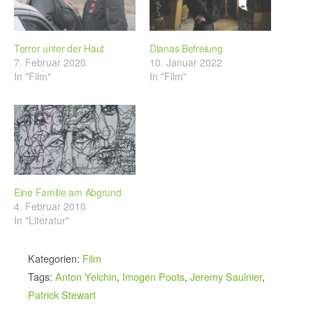
Terror unter der Haut
Dianas Befreiung
7. Februar 2020
10. Januar 2022
In "Film"
In "Film"
Eine Familie am Abgrund
4. Februar 2010
In "Literatur"
Kategorien:
Film
Tags:
Anton Yelchin
,
Imogen Poots
,
Jeremy Saulnier
,
Patrick Stewart