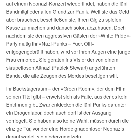
auf einem Neonazi-Konzert wiederfindet, haben die fünf
Bandmitglieder allen Grund zur Panik. Weil sie das Geld
aber brauchen, beschließen sie, ihren Gig zu spielen,
Kasse zu machen und danach sofort abzuhauen. Doch
nachdem sie den aggressiven Gästen der »White Pride«-
Party mutig ihr »Nazi-Punks – Fuck Off!«
entgegengebrüllt haben, wird vor ihren Augen eine junge
Frau ermordet. Sie geraten ins Visier der von einem
skrupellosen Altnazi (Patrick Stewart) angeführten
Bande, die alle Zeugen des Mordes beseitigen will.
Ihr Backstageraum – der »Green Room«, der dem Film
seinen Titel gibt – erweist sich als Falle, aus der es kein
Entrinnen gibt. Zwar entdecken die fünf Punks darunter
ein Drogenlabor, doch auch dort ist der Ausgang
verriegelt. Sie haben also keine Wahl, müssen durch die
einzige Tür, vor der eine Horde gnadenloser Neonazis
darauf wartet, sie niederzumetzeln.