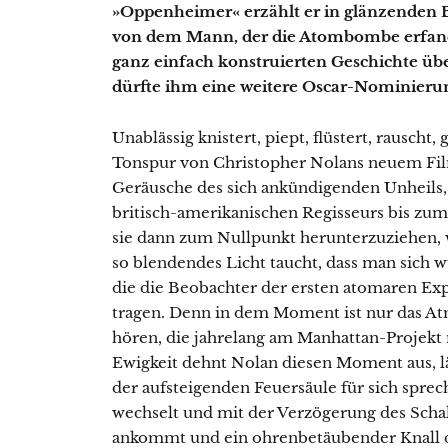
»Oppenheimer« erzählt er in glänzenden
von dem Mann, der die Atombombe erfand.
ganz einfach konstruierten Geschichte ü
dürfte ihm eine weitere Oscar-Nominierung
Unablässig knistert, piept, flüstert, rausch
Tonspur von Christopher Nolans neuem Fil
Geräusche des sich ankündigenden Unheils,
britisch-amerikanischen Regisseurs bis zu
sie dann zum Nullpunkt herunterzuziehen, 
so blendendes Licht taucht, dass man sich w
die die Beobachter der ersten atomaren Exp
tragen. Denn in dem Moment ist nur das At
hören, die jahrelang am Manhattan-Projekt 
Ewigkeit dehnt Nolan diesen Moment aus, l
der aufsteigenden Feuersäule für sich sprec
wechselt und mit der Verzögerung des Schal
ankommt und ein ohrenbetäubender Knall di