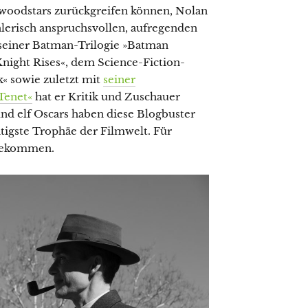
ywoodstars zurückgreifen können, Nolan
ählerisch anspruchsvollen, aufregenden
seiner Batman-Trilogie »Batman
night Rises«, dem Science-Fiction-
k« sowie zuletzt mit
seiner
Tenet«
hat er Kritik und Zuschauer
 und elf Oscars haben diese Blogbuster
htigste Trophäe der Filmwelt. Für
 bekommen.