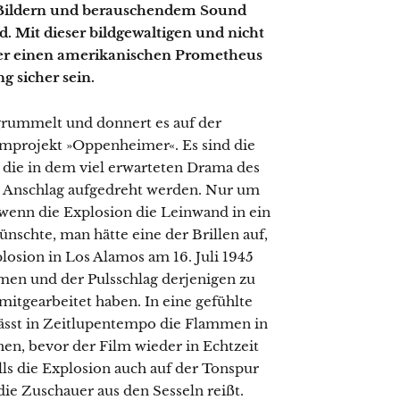
 Bildern und berauschendem Sound
 Mit dieser bildgewaltigen und nicht
ber einen amerikanischen Prometheus
 sicher sein.
t, grummelt und donnert es auf der
mprojekt »Oppenheimer«. Es sind die
 die in dem viel erwarteten Drama des
m Anschlag aufgedreht werden. Nur um
wenn die Explosion die Leinwand in ein
ünschte, man hätte eine der Brillen auf,
losion in Los Alamos am 16. Juli 1945
men und der Pulsschlag derjenigen zu
mitgearbeitet haben. In eine gefühlte
ässt in Zeitlupentempo die Flammen in
hen, bevor der Film wieder in Echtzeit
ls die Explosion auch auf der Tonspur
e Zuschauer aus den Sesseln reißt.