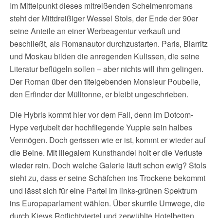
Im Mittelpunkt dieses mitreißenden Schelmenromans
steht der Mittdreißiger Wessel Stols, der Ende der 90er
seine Anteile an einer Werbeagentur verkauft und
beschließt, als Romanautor durchzustarten. Paris, Biarritz
und Moskau bilden die anregenden Kulissen, die seine
Literatur beflügeln sollen – aber nichts will ihm gelingen.
Der Roman über den titelgebenden Monsieur Poubelle,
den Erfinder der Mülltonne, er bleibt ungeschrieben.
Die Hybris kommt hier vor dem Fall, denn im Dotcom-
Hype verjubelt der hochfliegende Yuppie sein halbes
Vermögen. Doch gerissen wie er ist, kommt er wieder auf
die Beine. Mit illegalem Kunsthandel holt er die Verluste
wieder rein. Doch welche Galerie läuft schon ewig? Stols
sieht zu, dass er seine Schäfchen ins Trockene bekommt
und lässt sich für eine Partei im links-grünen Spektrum
ins Europaparlament wählen. Über skurrile Umwege, die
durch Kiews Rotlichtviertel und zerwühlte Hotelbetten