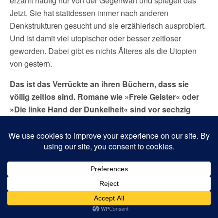
erzählt häufig nur von der Gegenwart und spiegelt das
Jetzt. Sie hat stattdessen immer nach anderen
Denkstrukturen gesucht und sie erzählerisch ausprobiert.
Und ist damit viel utopischer oder besser zeitloser
geworden. Dabei gibt es nichts Älteres als die Utopien
von gestern.
Das ist das Verrückte an ihren Büchern, dass sie
völlig zeitlos sind. Romane wie »Freie Geister« oder
»Die linke Hand der Dunkelheit« sind vor sechzig
Jahren geschrieben und wirken zugleich hochaktuell.
Ja, das finde ich auch. Da löst sie sich auf eine Art aus
dem, was gemeinhin als Realismus gilt. Sie erzählt
einfach übergreifendere Geschichten, vom bigger picture.
Zugleich kämpft sie gegen das Etikett Science Fiction an.
Und steht dazu, nicht den normalen »Ehescheidungs-
und die mittlere Jahre sind die wichtigsten«-Realismus zu