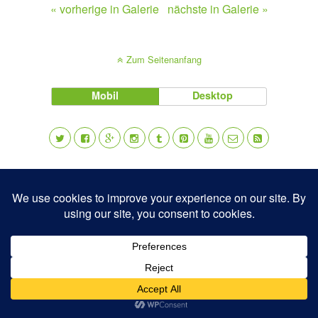
« vorherige in Galerie
nächste in Galerie »
Zum Seitenanfang
Mobil
Desktop