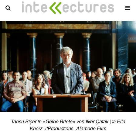
Tansu Biçer in »Gelbe Briefe« von İlker Çatak | © Ella
Knorz_ifProductions_Alamode Film