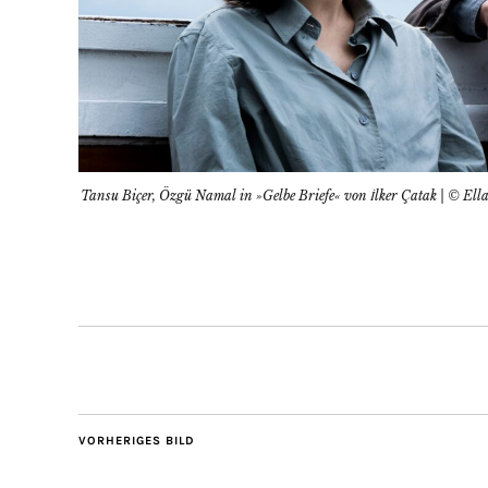
Tansu Biçer, Özgü Namal in »Gelbe Briefe« von İlker Çatak | © E
VORHERIGES BILD