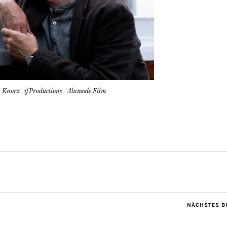
lla Knorz_ifProductions_Alamode Film
NÄCHSTES B