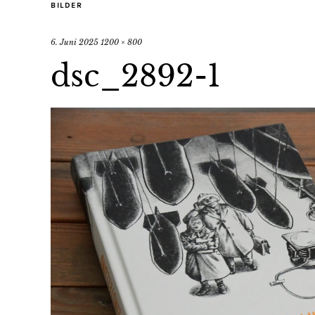
BILDER
6. Juni 2025
1200 × 800
dsc_2892-1