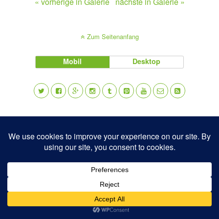
« vorherige in Galerie
nächste in Galerie »
Zum Seitenanfang
Mobil
Desktop