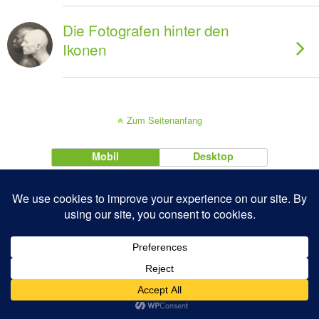
Die Fotografen hinter den
Ikonen
Zum Seitenanfang
Mobil
Desktop