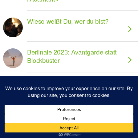
Wieso weißt Du, wer du bist?
Berlinale 2023: Avantgarde statt
Blockbuster
Zum Seitenanfang
Mobil
Desktop