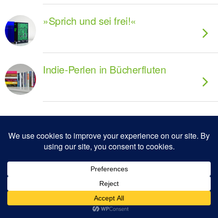
»Sprich und sei frei!«
Indie-Perlen in Bücherfluten
Zum Seitenanfang
Mobil
Desktop