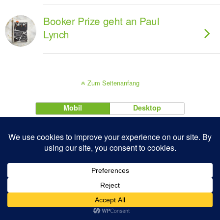
Booker Prize geht an Paul
Lynch
Zum Seitenanfang
Mobil
Desktop