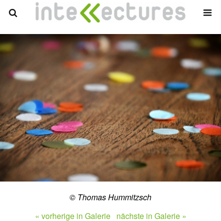
© Thomas Hummitzsch
« vorherige in Galerie
nächste in Galerie »