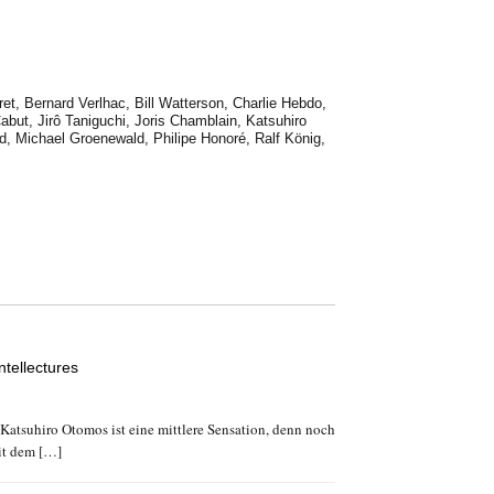
ret
,
Bernard Verlhac
,
Bill Watterson
,
Charlie Hebdo
,
abut
,
Jirô Taniguchi
,
Joris Chamblain
,
Katsuhiro
d
,
Michael Groenewald
,
Philipe Honoré
,
Ralf König
,
ntellectures
atsuhiro Otomos ist eine mittlere Sensation, denn noch
it dem […]