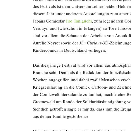
des Festivals ist dem Universum seiner beiden Helde
diesem Jahr unter anderem Ausstellungen zum ameri
Japans Comicstar
Jiro Taniguchi
, zum legendären C
Verduyn und (wie schon in Erlangen) zu Tove Jansson
sind vor allem die Schauen der Arbeiten von Anouk 
Aurélie Neyret sowie der
Jim Curious
-3D-Zeichnungen
Kindercomics in Deutschland vorliegen.
Das diesjährige Festival wird vor allem aus atmosphä
Branche sein. Denn als die Redaktion der französische
Wochen angegriffen und dabei zwölf Menschen ersch
Kriegserklärung an die Comic-, Cartoon- und Zeichne
der Comicwelt hierzulande zu tun hat, machte eine 
Groenewald am Rande der Solidaritätskundgebung vor 
Sichtlich getroffen sagte er mir da, dass ihm die Ereig
aus deiner Familie gestorben.«
Diese Familie der Neunten Kunst trifft sich nun das