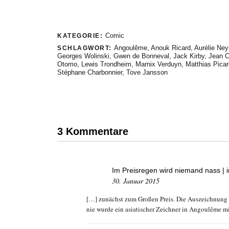
Comic
KATEGORIE:
Angoulême
,
Anouk Ricard
,
Aurélie Ney
SCHLAGWORT:
Georges Wolinski
,
Gwen de Bonneval
,
Jack Kirby
,
Jean C
Otomo
,
Lewis Trondheim
,
Marnix Verduyn
,
Matthias Picar
Stéphane Charbonnier
,
Tove Jansson
3 Kommentare
Im Preisregen wird niemand nass | i
30. Januar 2015
[…] zunächst zum Großen Preis. Die Auszeichnung K
nie wurde ein asiatischer Zeichner in Angoulême m