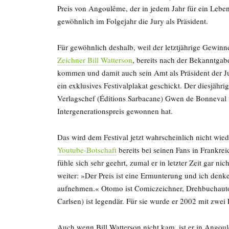
Preis von Angoulême, der in jedem Jahr für ein Lebens
gewöhnlich im Folgejahr die Jury als Präsident.
Für gewöhnlich deshalb, weil der letztjährige Gewinn
Zeichner Bill Watterson
, bereits nach der Bekanntga
kommen und damit auch sein Amt als Präsident der Jury
ein exklusives Festivalplakat geschickt. Der diesjähri
Verlagschef (Éditions Sarbacane) Gwen de Bonneval
Intergenerationspreis gewonnen hat.
Das wird dem Festival jetzt wahrscheinlich nicht wied
Youtube-Botschaft
bereits bei seinen Fans in Frankr
fühle sich sehr geehrt, zumal er in letzter Zeit gar ni
weiter: »Der Preis ist eine Ermunterung und ich denke
aufnehmen.« Otomo ist Comiczeichner, Drehbuchauto
Carlsen) ist legendär. Für sie wurde er 2002 mit zwei
Auch wenn Bill Watterson nicht kam, ist er in Angoul