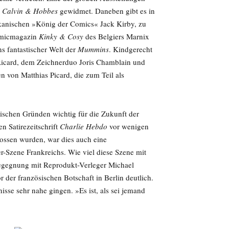
n
Calvin & Hobbes
gewidmet. Daneben gibt es in
kanischen »König der Comics« Jack Kirby, zu
omicmagazin
Kinky & Cosy
des Belgiers Marnix
s fantastischer Welt der
Mummins
. Kindgerecht
Ricard, dem Zeichnerduo Joris Chamblain und
 von Matthias Picard, die zum Teil als
rischen Gründen wichtig für die Zukunft der
n Satirezeitschrift
Charlie Hebdo
vor wenigen
ossen wurden, war dies auch eine
r-Szene Frankreichs. Wie viel diese Szene mit
Begegnung mit Reprodukt-Verleger Michael
der französischen Botschaft in Berlin deutlich.
nisse sehr nahe gingen. »Es ist, als sei jemand