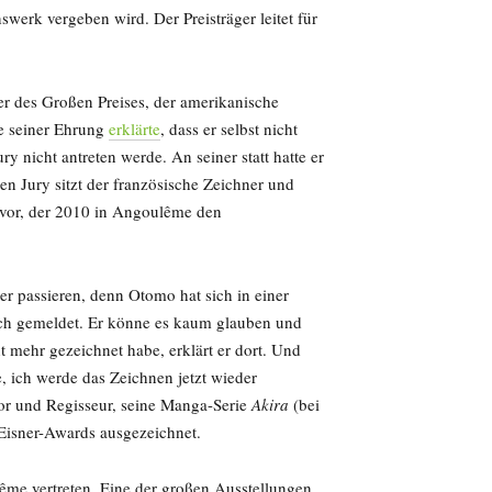
werk vergeben wird. Der Preisträger leitet für
er des Großen Preises, der amerikanische
be seiner Ehrung
erklärte
, dass er selbst nicht
 nicht antreten werde. An seiner statt hatte er
gen Jury sitzt der französische Zeichner und
 vor, der 2010 in Angoulême den
er passieren, denn Otomo hat sich in einer
eich gemeldet. Er könne es kaum glauben und
cht mehr gezeichnet habe, erklärt er dort. Und
, ich werde das Zeichnen jetzt wieder
r und Regisseur, seine Manga-Serie
Akira
(bei
 Eisner-Awards ausgezeichnet.
ême vertreten. Eine der großen Ausstellungen