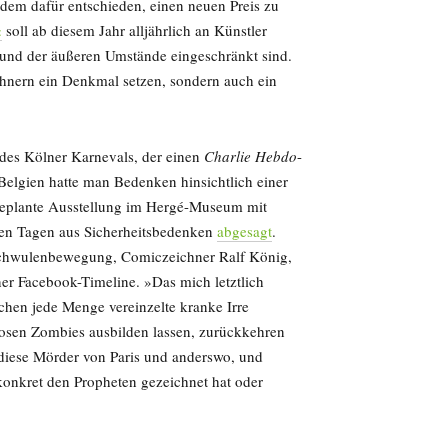
dem dafür entschieden, einen neuen Preis zu
«
soll ab diesem Jahr alljährlich an Künstler
grund der äußeren Umstände eingeschränkt sind.
chnern ein Denkmal setzen, sondern auch ein
e des Kölner Karnevals, der einen
Charlie Hebdo
-
Belgien hatte man Bedenken hinsichtlich einer
 geplante Ausstellung im Hergé-Museum mit
igen Tagen aus Sicherheitsbedenken
abgesagt
.
 Schwulenbewegung, Comiczeichner Ralf König,
er Facebook-Timeline. »Das mich letztlich
hen jede Menge vereinzelte kranke Irre
losen Zombies ausbilden lassen, zurückkehren
diese Mörder von Paris und anderswo, und
konkret den Propheten gezeichnet hat oder