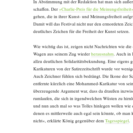
In Abstimmung mit der Redaktion hat man sich außer
schaffen. Der
»Charlie-Preis für die Meinungsfreiheit
gehen, die in ihrer Kunst- und Meinungsfreiheit auf
Damit will das Festival nicht nur den ermordeten Zei
deutliches Zeichen für die Freiheit der Kunst setzen.
Wie wichtig das ist, zeigen nicht Nachrichten wie di
Wagen aus seinem Zug wieder
herausnahm
. Auch in 
allzu deutlichen Solidaritätsbekundung. Eine eigens
Karikaturen von der Satirezeitschrift wurde vor wen
Auch Zeichner fühlen sich bedrängt. Die Ikone der
entfernte kürzlich eine Mohammed-Karikatur von sein
überzeugende Argument war, dass da draußen inzwisc
rumlaufen, die sich in irgendwelchen Wüsten zu hirn
und nun auch mal so was Tolles hinlegen wollen wie 
denen es mittlerweile auch egal sein könnte, ob man 
nicht«, erklärte König gegenüber dem
Tagesspiegel
.