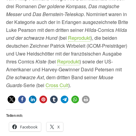
drei Romanen
Der goldene Kompass, Das magische
Messer
und
Das Bernstein-Teleskop
. Nominiert waren in
der Kategorie auch der in Erlangen ausgezeichnete Brite
Luke Pearson mit dem dritten seiner
Hilda
-Comics
Hilda
und der schwarze Hund
(bei
Reprodukt
), die beiden
deutschen Zeichner Patrick Wirbeleit (ICOM-Preisträger)
und Uwe Heidschötter mit der französischen Ausgabe
ihres Comics
Kiste
(bei
Reprodukt
) sowie der US-
Amerikaner und Harvey-Gewinner David Petersen mit
Die schwarze Axt
, dem dritten Band seiner
Mouse
Guards
-Serie
(bei
Cross Cult
).
Teilen mit:
Facebook
X