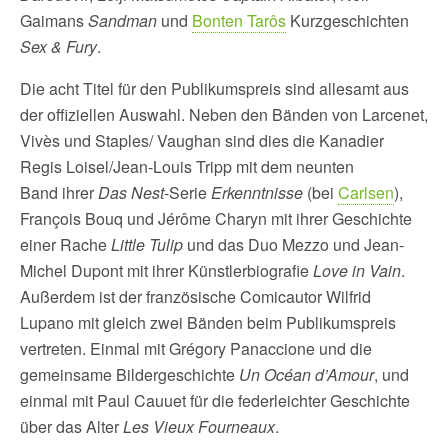
Gaimans
Sandman
und
Bonten Tarôs
Kurzgeschichten
Sex & Fury
.
Die acht Titel für den Publikumspreis sind allesamt aus
der offiziellen Auswahl. Neben den Bänden von Larcenet,
Vivès und Staples/ Vaughan sind dies die Kanadier
Regis Loisel/Jean-Louis Tripp mit dem neunten
Band ihrer
Das Nest
-Serie
Erkenntnisse
(bei
Carlsen
),
François Bouq und Jérôme Charyn mit ihrer Geschichte
einer Rache
Little Tulip
und das Duo Mezzo und Jean-
Michel Dupont mit ihrer Künstlerbiografie
Love in Vain
.
Außerdem ist der französische Comicautor Wilfrid
Lupano mit gleich zwei Bänden beim Publikumspreis
vertreten. Einmal mit Grégory Panaccione und die
gemeinsame Bildergeschichte
Un Océan d’Amour
, und
einmal mit Paul Cauuet für die federleichter Geschichte
über das Alter
Les Vieux Fourneaux
.