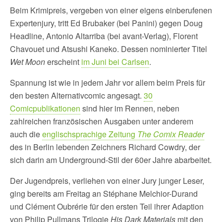
Beim Krimipreis, vergeben von einer eigens einberufenen
Expertenjury, tritt Ed Brubaker (bei Panini) gegen Doug
Headline, Antonio Altarriba (bei avant-Verlag), Florent
Chavouet und Atsushi Kaneko. Dessen nominierter Titel
Wet Moon
erscheint
im Juni bei Carlsen
.
Spannung ist wie in jedem Jahr vor allem beim Preis für
den besten Alternativcomic angesagt.
30
Comicpublikationen
sind hier im Rennen, neben
zahlreichen französischen Ausgaben unter anderem
auch die
englischsprachige Zeitung
The Comix Reader
des in Berlin lebenden Zeichners Richard Cowdry, der
sich darin am Underground-Stil der 60er Jahre abarbeitet.
Der Jugendpreis, verliehen von einer Jury junger Leser,
ging bereits am Freitag an Stéphane Melchior-Durand
und Clément Oubrérie für den ersten Teil ihrer Adaption
von Philip Pullmans Trilogie
His Dark Materials
mit den