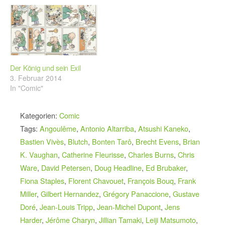
Der König und sein Exil
3. Februar 2014
In "Comic"
Kategorien:
Comic
Tags:
Angoulême
,
Antonio Altarriba
,
Atsushi Kaneko
,
Bastien Vivès
,
Blutch
,
Bonten Tarô
,
Brecht Evens
,
Brian
K. Vaughan
,
Catherine Fleurisse
,
Charles Burns
,
Chris
Ware
,
David Petersen
,
Doug Headline
,
Ed Brubaker
,
Fiona Staples
,
Florent Chavouet
,
François Bouq
,
Frank
Miller
,
Gilbert Hernandez
,
Grégory Panaccione
,
Gustave
Doré
,
Jean-Louis Tripp
,
Jean-Michel Dupont
,
Jens
Harder
,
Jérôme Charyn
,
Jillian Tamaki
,
Leiji Matsumoto
,