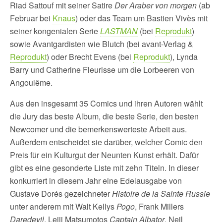
Riad Sattouf mit seiner Satire
Der Araber von morgen
(ab
Februar bei
Knaus
) oder das Team um Bastien Vivès mit
seiner kongenialen Serie
LASTMAN
(bei
Reprodukt
)
sowie Avantgardisten wie Blutch (bei avant-Verlag &
Reprodukt
) oder Brecht Evens (bei
Reprodukt
), Lynda
Barry und Catherine Fleurisse um die Lorbeeren von
Angoulême.
Aus den insgesamt 35 Comics und ihren Autoren wählt
die Jury das beste Album, die beste Serie, den besten
Newcomer und die bemerkenswerteste Arbeit aus.
Außerdem entscheidet sie darüber, welcher Comic den
Preis für ein Kulturgut der Neunten Kunst erhält. Dafür
gibt es eine gesonderte Liste mit zehn Titeln. In dieser
konkurriert in diesem Jahr eine Edelausgabe von
Gustave Dorés gezeichneter
Histoire de la Sainte Russie
unter anderem mit Walt Kellys
Pogo
, Frank Millers
Daredevil
, Leiji Matsumotos
Captain Albator
, Neil