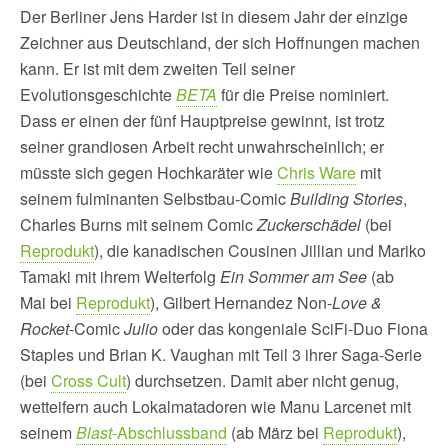
Der Berliner Jens Harder ist in diesem Jahr der einzige
Zeichner aus Deutschland, der sich Hoffnungen machen
kann. Er ist mit dem zweiten Teil seiner
Evolutionsgeschichte
BETA
für die Preise nominiert.
Dass er einen der fünf Hauptpreise gewinnt, ist trotz
seiner grandiosen Arbeit recht unwahrscheinlich; er
müsste sich gegen Hochkaräter wie
Chris Ware
mit
seinem fulminanten Selbstbau-Comic
Building Stories
,
Charles Burns mit seinem Comic
Zuckerschädel
(bei
Reprodukt
), die kanadischen Cousinen Jillian und Mariko
Tamaki mit ihrem Welterfolg
Ein Sommer am See
(ab
Mai bei
Reprodukt
), Gilbert Hernandez Non-
Love &
Rocket
-Comic
Julio
oder das kongeniale SciFi-Duo Fiona
Staples und Brian K. Vaughan mit Teil 3 ihrer Saga-Serie
(bei
Cross Cult
) durchsetzen. Damit aber nicht genug,
wetteifern auch Lokalmatadoren wie Manu Larcenet mit
seinem
Blast
-Abschlussband
(ab März bei
Reprodukt
),