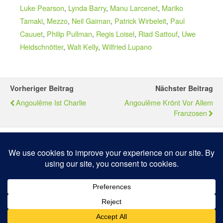
Luke Pearson
,
Lynda Barry
,
Manu Larcenet
,
Mariko
Tamaki
,
Mezzo
,
Neil Gaiman
,
Patrick Wirbeleit
,
Paul
Cauuet
,
Philip Pullman
,
Regis Loisel
,
Riad Sattouf
,
Uwe
Heidschnötter
,
Walt Kelly
,
Wilfried Lupano
Vorheriger Beitrag
Nächster Beitrag
Angoulême Ist Charlie
Angoulême Krönt Vor Allem
Franzosen
Zum Seitenanfang
Mobil
Desktop